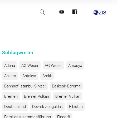
Suche
youtube
facebook
Schlagwörter
Adana
AG Weser
AG Weser
Amasya
Ankara
Antakya
Araklı
Bahnhof Istanbul-Sirkeci
Balıkesir-Edremit
Bremen
Bremer Vulkan
Bremer Vulkan
Deutschland
Devrek Zonguldak
Elbistan
Familienzusammenführung
Findorff