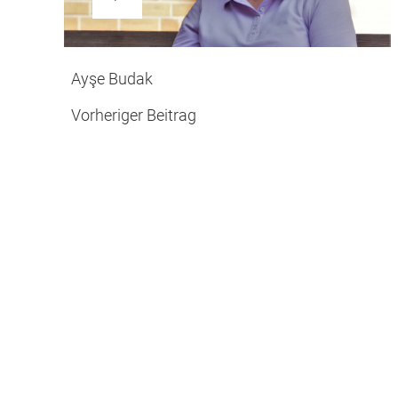
Vorheriger
Ayşe Budak
Beitrag
Vorheriger Beitrag