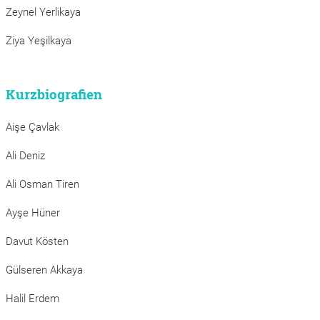
Zeynel Yerlikaya
Ziya Yeşilkaya
Kurzbiografien
Aişe Çavlak
Ali Deniz
Ali Osman Tiren
Ayşe Hüner
Davut Kösten
Gülseren Akkaya
Halil Erdem