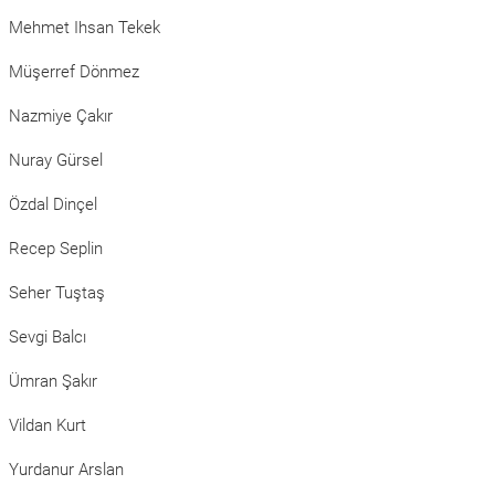
Mehmet Ihsan Tekek
Müşerref Dönmez
Nazmiye Çakır
Nuray Gürsel
Özdal Dinçel
Recep Seplin
Seher Tuştaş
Sevgi Balcı
Ümran Şakır
Vildan Kurt
Yurdanur Arslan