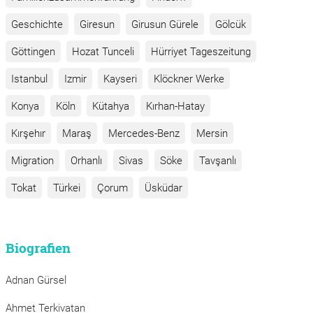
Geschichte
Giresun
Girusun Gürele
Gölcük
Göttingen
Hozat Tunceli
Hürriyet Tageszeitung
Istanbul
Izmir
Kayseri
Klöckner Werke
Konya
Köln
Kütahya
Kırhan-Hatay
Kırşehır
Maraş
Mercedes-Benz
Mersin
Migration
Orhanlı
Sivas
Söke
Tavşanlı
Tokat
Türkei
Çorum
Üsküdar
Biografien
Adnan Gürsel
Ahmet Terkivatan