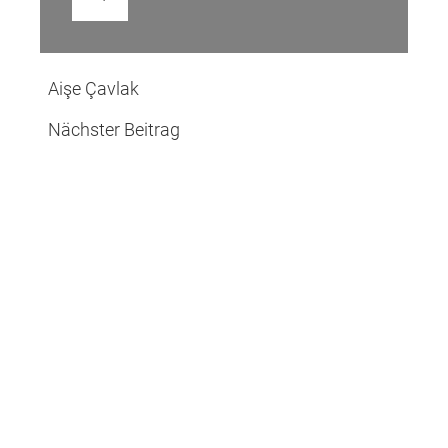
Nächster
Aişe Çavlak
Beitrag
Nächster Beitrag