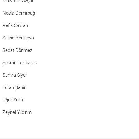
Muzaffer Avşar
Necla Demirbağ
Refik Savran
Saliha Yerlikaya
Sedat Dönmez
Şükran Temizpak
Sümra Siyer
Turan Şahin
Uğur Süllü
Zeynel Yıldırım