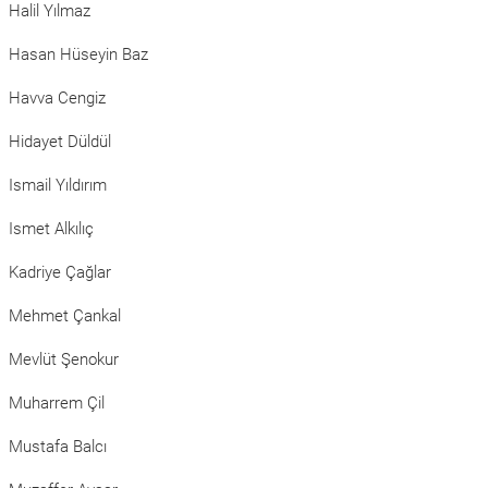
Halil Yılmaz
Hasan Hüseyin Baz
Havva Cengiz
Hidayet Düldül
Ismail Yıldırım
Ismet Alkılıç
Kadriye Çağlar
Mehmet Çankal
Mevlüt Şenokur
Muharrem Çil
Mustafa Balcı