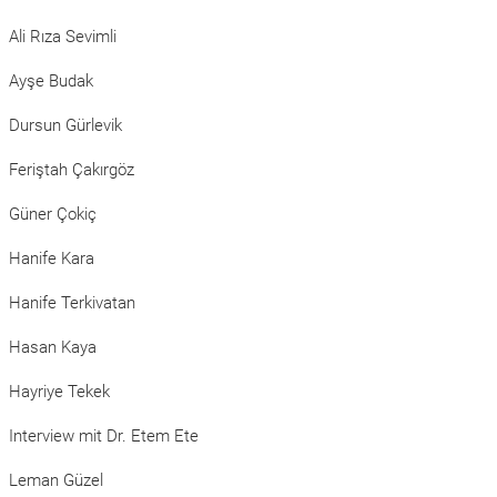
Ali Rıza Sevimli
Ayşe Budak
Dursun Gürlevik
Feriştah Çakırgöz
Güner Çokiç
Hanife Kara
Hanife Terkivatan
Hasan Kaya
Hayriye Tekek
Interview mit Dr. Etem Ete
Leman Güzel