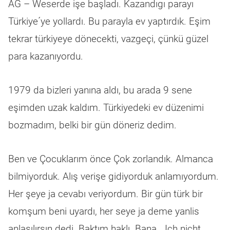
AG – Weserde işe başladı. Kazandıgı parayı
Türkiye´ye yollardı. Bu parayla ev yaptırdık. Eşim
tekrar türkiyeye dönecekti, vazgeçi, çünkü güzel
para kazanıyordu.
1979 da bizleri yanına aldı, bu arada 9 sene
eşimden uzak kaldım. Türkiyedeki ev düzenimi
bozmadım, belki bir gün döneriz dedim.
Ben ve Çocuklarım önce Çok zorlandık. Almanca
bilmiyorduk. Alış verişe gidiyorduk anlamıyordum.
Her şeye ja cevabı veriyordum. Bir gün türk bir
komşum beni uyardı, her seye ja deme yanlis
anlasılırsın dedi. Baktım haklı. Bana „ Ich nicht