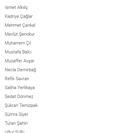
Ismet Alkılıç
Kadriye Çağlar
Mehmet Çankal
Mevlüt Şenokur
Muharrem Çil
Mustafa Balcı
Muzaffer Avşar
Necla Demirbağ
Refik Savran
Saliha Yerlikaya
Sedat Dönmez
Şükran Temizpak
Sümra Siyer
Turan Şahin
Uğur Süllü