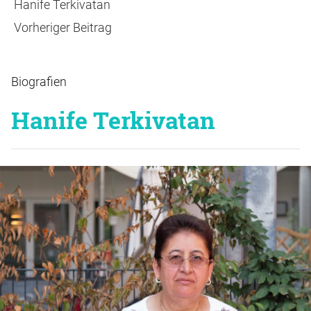
Vorheriger
Hanife Terkivatan
Beitrag
Vorheriger Beitrag
Biografien
Hanife Terkivatan