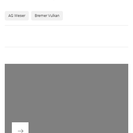
AG Weser
Bremer Vulkan
Beitragsnavigation