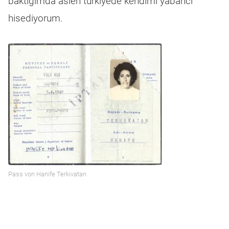
baktıgımda aslen türkiyede kendimi yabancı
hisediyorum.
Pass von Hanife Terkivatan