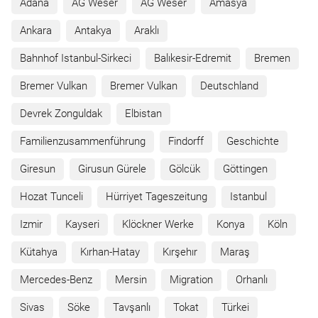
Adana
AG Weser
AG Weser
Amasya
Ankara
Antakya
Araklı
Bahnhof Istanbul-Sirkeci
Balıkesir-Edremit
Bremen
Bremer Vulkan
Bremer Vulkan
Deutschland
Devrek Zonguldak
Elbistan
Familienzusammenführung
Findorff
Geschichte
Giresun
Girusun Gürele
Gölcük
Göttingen
Hozat Tunceli
Hürriyet Tageszeitung
Istanbul
Izmir
Kayseri
Klöckner Werke
Konya
Köln
Kütahya
Kırhan-Hatay
Kırşehır
Maraş
Mercedes-Benz
Mersin
Migration
Orhanlı
Sivas
Söke
Tavşanlı
Tokat
Türkei