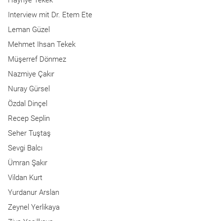
Interview mit Dr. Etem Ete
Leman Güzel
Mehmet Ihsan Tekek
Müşerref Dönmez
Nazmiye Çakır
Nuray Gürsel
Özdal Dinçel
Recep Seplin
Seher Tuştaş
Sevgi Balcı
Ümran Şakır
Vildan Kurt
Yurdanur Arslan
Zeynel Yerlikaya