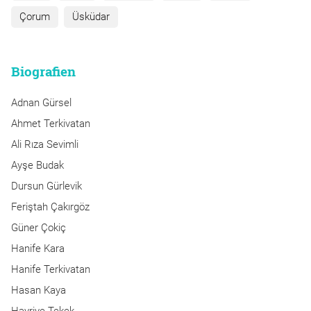
Çorum
Üsküdar
Biografien
Adnan Gürsel
Ahmet Terkivatan
Ali Rıza Sevimli
Ayşe Budak
Dursun Gürlevik
Feriştah Çakırgöz
Güner Çokiç
Hanife Kara
Hanife Terkivatan
Hasan Kaya
Hayriye Tekek