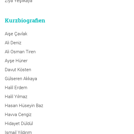
Ziya Yeşilkaya
Kurzbiografien
Aişe Çavlak
Ali Deniz
Ali Osman Tiren
Ayşe Hüner
Davut Kösten
Gülseren Akkaya
Halil Erdem
Halil Yılmaz
Hasan Hüseyin Baz
Havva Cengiz
Hidayet Düldül
Ismail Yıldırım