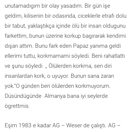
unutamadıgım bir olay yasadım. Bir gün işe
geldim, kilisenin bir odasında, ciceklerle etrafı dolu
bir tabut, yaklaştıkça içinde ölü bir insan oldugunu
farkettim, bunun üzerine korkup bagırarak kendimi
dışarı attım. Bunu fark eden Papaz yanıma geldi
ellerimi tuttu, korkmamami söyledi. Beni rahatlattı
ve şunu söyledi „ Ölülerden korkma, sen diri
insanlardan kork, o uyuyor. Bunun sana zararı
yok.“O günden beri ölülerden korkmuyorum.
Düsündügünde Almanya bana iyi seylerde
ögrettmis.
Eşim 1983 e kadar AG – Weser de çalıştı. AG –