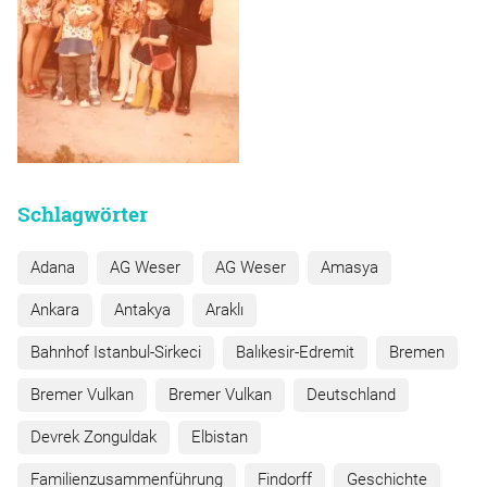
Schlagwörter
Adana
AG Weser
AG Weser
Amasya
Ankara
Antakya
Araklı
Bahnhof Istanbul-Sirkeci
Balıkesir-Edremit
Bremen
Bremer Vulkan
Bremer Vulkan
Deutschland
Devrek Zonguldak
Elbistan
Familienzusammenführung
Findorff
Geschichte