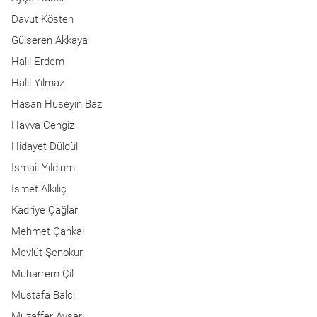
Davut Kösten
Gülseren Akkaya
Halil Erdem
Halil Yılmaz
Hasan Hüseyin Baz
Havva Cengiz
Hidayet Düldül
Ismail Yıldırım
Ismet Alkılıç
Kadriye Çağlar
Mehmet Çankal
Mevlüt Şenokur
Muharrem Çil
Mustafa Balcı
Muzaffer Avşar