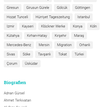
Giresun
Girusun Gürele
Gölcük
Göttingen
Hozat Tunceli
Hürriyet Tageszeitung
Istanbul
Izmir
Kayseri
Klöckner Werke
Konya
Köln
Kütahya
Kırhan-Hatay
Kırşehır
Maraş
Mercedes-Benz
Mersin
Migration
Orhanlı
Sivas
Söke
Tavşanlı
Tokat
Türkei
Çorum
Üsküdar
Biografien
Adnan Gürsel
Ahmet Terkivatan