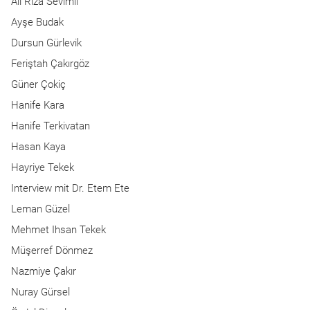
Ali Rıza Sevimli
Ayşe Budak
Dursun Gürlevik
Feriştah Çakırgöz
Güner Çokiç
Hanife Kara
Hanife Terkivatan
Hasan Kaya
Hayriye Tekek
Interview mit Dr. Etem Ete
Leman Güzel
Mehmet Ihsan Tekek
Müşerref Dönmez
Nazmiye Çakır
Nuray Gürsel