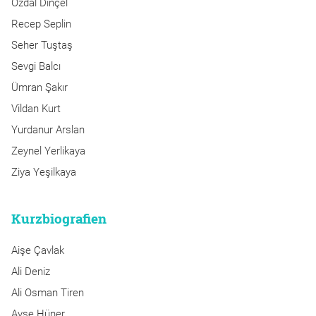
Özdal Dinçel
Recep Seplin
Seher Tuştaş
Sevgi Balcı
Ümran Şakır
Vildan Kurt
Yurdanur Arslan
Zeynel Yerlikaya
Ziya Yeşilkaya
Kurzbiografien
Aişe Çavlak
Ali Deniz
Ali Osman Tiren
Ayşe Hüner