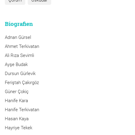
Çorum
Üsküdar
Biografien
Adnan Gürsel
Ahmet Terkivatan
Ali Rıza Sevimli
Ayşe Budak
Dursun Gürlevik
Feriştah Çakırgöz
Güner Çokiç
Hanife Kara
Hanife Terkivatan
Hasan Kaya
Hayriye Tekek