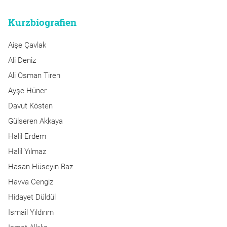
Kurzbiografien
Aişe Çavlak
Ali Deniz
Ali Osman Tiren
Ayşe Hüner
Davut Kösten
Gülseren Akkaya
Halil Erdem
Halil Yılmaz
Hasan Hüseyin Baz
Havva Cengiz
Hidayet Düldül
Ismail Yıldırım