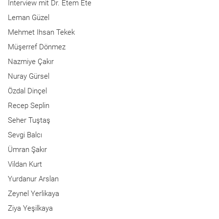
Interview mit Dr. Etem Ete
Leman Güzel
Mehmet Ihsan Tekek
Müşerref Dönmez
Nazmiye Çakır
Nuray Gürsel
Özdal Dinçel
Recep Seplin
Seher Tuştaş
Sevgi Balcı
Ümran Şakır
Vildan Kurt
Yurdanur Arslan
Zeynel Yerlikaya
Ziya Yeşilkaya