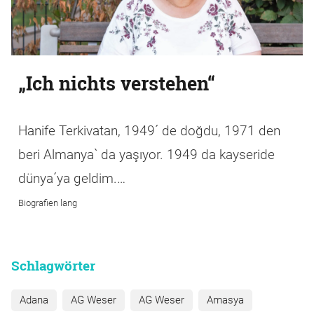
„Ich nichts verstehen“
Hanife Terkivatan, 1949´ de doğdu, 1971 den
beri Almanya` da yaşıyor. 1949 da kayseride
dünya´ya geldim.…
Biografien lang
Schlagwörter
Adana
AG Weser
AG Weser
Amasya