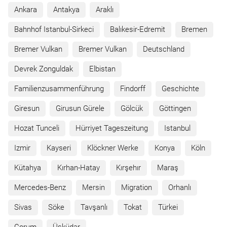
Ankara
Antakya
Araklı
Bahnhof Istanbul-Sirkeci
Balıkesir-Edremit
Bremen
Bremer Vulkan
Bremer Vulkan
Deutschland
Devrek Zonguldak
Elbistan
Familienzusammenführung
Findorff
Geschichte
Giresun
Girusun Gürele
Gölcük
Göttingen
Hozat Tunceli
Hürriyet Tageszeitung
Istanbul
Izmir
Kayseri
Klöckner Werke
Konya
Köln
Kütahya
Kırhan-Hatay
Kırşehır
Maraş
Mercedes-Benz
Mersin
Migration
Orhanlı
Sivas
Söke
Tavşanlı
Tokat
Türkei