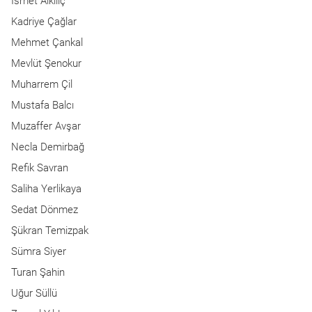
Ismet Alkılıç
Kadriye Çağlar
Mehmet Çankal
Mevlüt Şenokur
Muharrem Çil
Mustafa Balcı
Muzaffer Avşar
Necla Demirbağ
Refik Savran
Saliha Yerlikaya
Sedat Dönmez
Şükran Temizpak
Sümra Siyer
Turan Şahin
Uğur Süllü