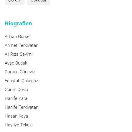
Çorum
Üsküdar
Biografien
Adnan Gürsel
Ahmet Terkivatan
Ali Rıza Sevimli
Ayşe Budak
Dursun Gürlevik
Feriştah Çakırgöz
Güner Çokiç
Hanife Kara
Hanife Terkivatan
Hasan Kaya
Hayriye Tekek