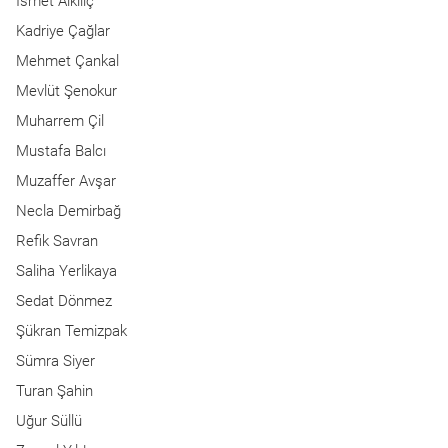
Ismet Alkılıç
Kadriye Çağlar
Mehmet Çankal
Mevlüt Şenokur
Muharrem Çil
Mustafa Balcı
Muzaffer Avşar
Necla Demirbağ
Refik Savran
Saliha Yerlikaya
Sedat Dönmez
Şükran Temizpak
Sümra Siyer
Turan Şahin
Uğur Süllü