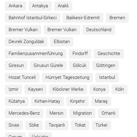
Ankara
Antakya
Araklı
Bahnhof Istanbul-Sirkeci
Balıkesir-Edremit
Bremen
Bremer Vulkan
Bremer Vulkan
Deutschland
Devrek Zonguldak
Elbistan
Familienzusammenführung
Findorff
Geschichte
Giresun
Girusun Gürele
Gölcük
Göttingen
Hozat Tunceli
Hürriyet Tageszeitung
Istanbul
Izmir
Kayseri
Klöckner Werke
Konya
Köln
Kütahya
Kırhan-Hatay
Kırşehır
Maraş
Mercedes-Benz
Mersin
Migration
Orhanlı
Sivas
Söke
Tavşanlı
Tokat
Türkei