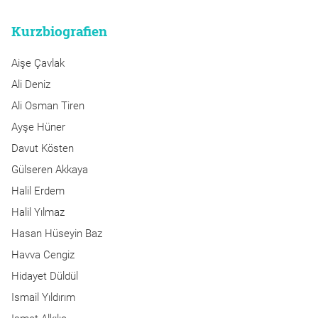
Kurzbiografien
Aişe Çavlak
Ali Deniz
Ali Osman Tiren
Ayşe Hüner
Davut Kösten
Gülseren Akkaya
Halil Erdem
Halil Yılmaz
Hasan Hüseyin Baz
Havva Cengiz
Hidayet Düldül
Ismail Yıldırım