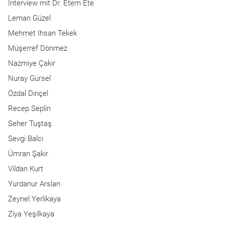
Interview mit Dr. Etem Ete
Leman Güzel
Mehmet Ihsan Tekek
Müşerref Dönmez
Nazmiye Çakır
Nuray Gürsel
Özdal Dinçel
Recep Seplin
Seher Tuştaş
Sevgi Balcı
Ümran Şakır
Vildan Kurt
Yurdanur Arslan
Zeynel Yerlikaya
Ziya Yeşilkaya