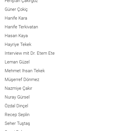
Feriştah Çakırgöz
Güner Çokiç
Hanife Kara
Hanife Terkivatan
Hasan Kaya
Hayriye Tekek
Interview mit Dr. Etem Ete
Leman Güzel
Mehmet Ihsan Tekek
Müşerref Dönmez
Nazmiye Çakır
Nuray Gürsel
Özdal Dinçel
Recep Seplin
Seher Tuştaş