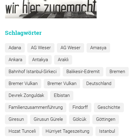
Schlagwörter
Adana
AG Weser
AG Weser
Amasya
Ankara
Antakya
Araklı
Bahnhof Istanbul-Sirkeci
Balıkesir-Edremit
Bremen
Bremer Vulkan
Bremer Vulkan
Deutschland
Devrek Zonguldak
Elbistan
Familienzusammenführung
Findorff
Geschichte
Giresun
Girusun Gürele
Gölcük
Göttingen
Hozat Tunceli
Hürriyet Tageszeitung
Istanbul