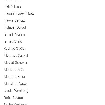
Halil Yılmaz
Hasan Hüseyin Baz
Havva Cengiz
Hidayet Düldül
Ismail Yıldırım
Ismet Alkılıç
Kadriye Çağlar
Mehmet Çankal
Mevlüt Şenokur
Muharrem Çil
Mustafa Balcı
Muzaffer Avşar
Necla Demirbağ
Refik Savran
Saliha Yerlikaya