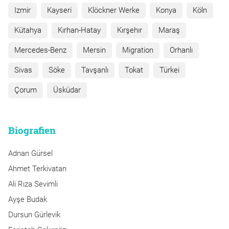
Izmir
Kayseri
Klöckner Werke
Konya
Köln
Kütahya
Kırhan-Hatay
Kırşehır
Maraş
Mercedes-Benz
Mersin
Migration
Orhanlı
Sivas
Söke
Tavşanlı
Tokat
Türkei
Çorum
Üsküdar
Biografien
Adnan Gürsel
Ahmet Terkivatan
Ali Rıza Sevimli
Ayşe Budak
Dursun Gürlevik