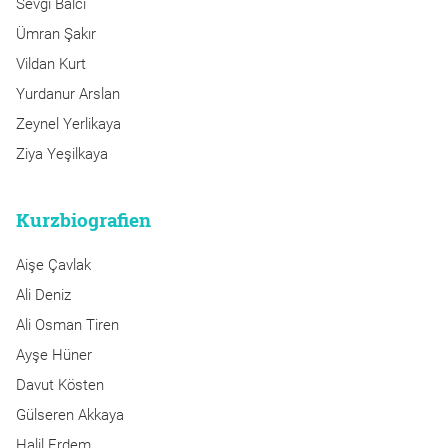
Sevgi Balcı
Ümran Şakır
Vildan Kurt
Yurdanur Arslan
Zeynel Yerlikaya
Ziya Yeşilkaya
Kurzbiografien
Aişe Çavlak
Ali Deniz
Ali Osman Tiren
Ayşe Hüner
Davut Kösten
Gülseren Akkaya
Halil Erdem