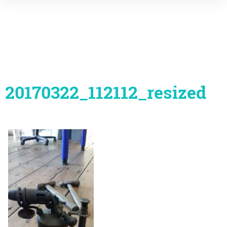
Inhalte
überspringen
20170322_112112_resized
Beitragsnavigation