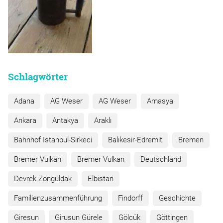
Schlagwörter
Adana
AG Weser
AG Weser
Amasya
Ankara
Antakya
Araklı
Bahnhof Istanbul-Sirkeci
Balıkesir-Edremit
Bremen
Bremer Vulkan
Bremer Vulkan
Deutschland
Devrek Zonguldak
Elbistan
Familienzusammenführung
Findorff
Geschichte
Giresun
Girusun Gürele
Gölcük
Göttingen