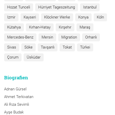
Hozat Tunceli
Hürriyet Tageszeitung
Istanbul
Izmir
Kayseri
Klöckner Werke
Konya
Köln
Kütahya
Kırhan-Hatay
Kırşehır
Maraş
Mercedes-Benz
Mersin
Migration
Orhanlı
Sivas
Söke
Tavşanlı
Tokat
Türkei
Çorum
Üsküdar
Biografien
Adnan Gürsel
Ahmet Terkivatan
Ali Rıza Sevimli
Ayşe Budak