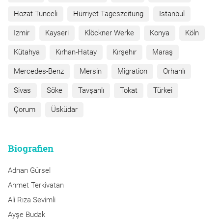
Hozat Tunceli
Hürriyet Tageszeitung
Istanbul
Izmir
Kayseri
Klöckner Werke
Konya
Köln
Kütahya
Kırhan-Hatay
Kırşehır
Maraş
Mercedes-Benz
Mersin
Migration
Orhanlı
Sivas
Söke
Tavşanlı
Tokat
Türkei
Çorum
Üsküdar
Biografien
Adnan Gürsel
Ahmet Terkivatan
Ali Rıza Sevimli
Ayşe Budak