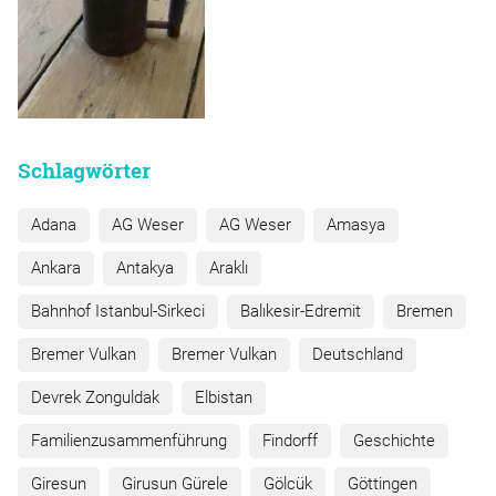
Schlagwörter
Adana
AG Weser
AG Weser
Amasya
Ankara
Antakya
Araklı
Bahnhof Istanbul-Sirkeci
Balıkesir-Edremit
Bremen
Bremer Vulkan
Bremer Vulkan
Deutschland
Devrek Zonguldak
Elbistan
Familienzusammenführung
Findorff
Geschichte
Giresun
Girusun Gürele
Gölcük
Göttingen