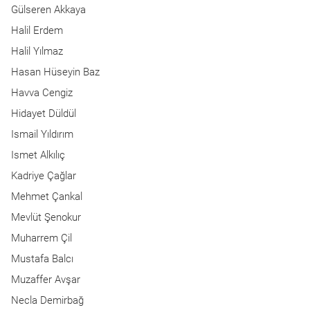
Gülseren Akkaya
Halil Erdem
Halil Yılmaz
Hasan Hüseyin Baz
Havva Cengiz
Hidayet Düldül
Ismail Yıldırım
Ismet Alkılıç
Kadriye Çağlar
Mehmet Çankal
Mevlüt Şenokur
Muharrem Çil
Mustafa Balcı
Muzaffer Avşar
Necla Demirbağ