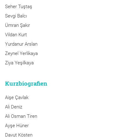
Seher Tuştaş
Sevgi Balcı
Ümran Şakır
Vildan Kurt
Yurdanur Arslan
Zeynel Yerlikaya
Ziya Yeşilkaya
Kurzbiografien
Aişe Çavlak
Ali Deniz
Ali Osman Tiren
Ayşe Hüner
Davut Kösten