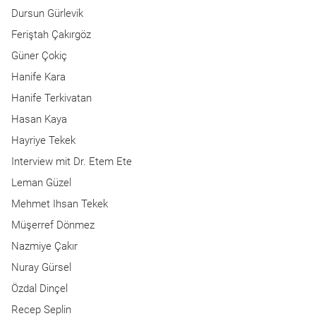
Dursun Gürlevik
Feriştah Çakırgöz
Güner Çokiç
Hanife Kara
Hanife Terkivatan
Hasan Kaya
Hayriye Tekek
Interview mit Dr. Etem Ete
Leman Güzel
Mehmet Ihsan Tekek
Müşerref Dönmez
Nazmiye Çakır
Nuray Gürsel
Özdal Dinçel
Recep Seplin