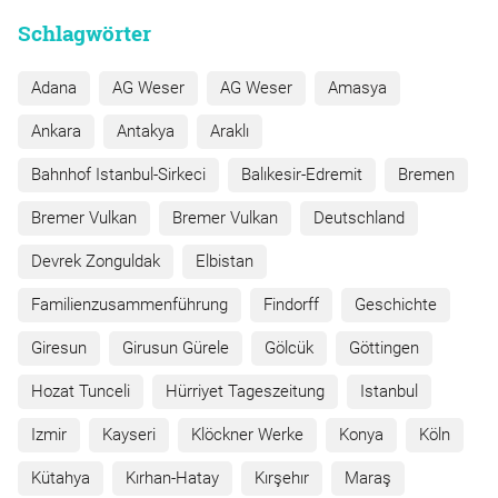
Schlagwörter
Adana
AG Weser
AG Weser
Amasya
Ankara
Antakya
Araklı
Bahnhof Istanbul-Sirkeci
Balıkesir-Edremit
Bremen
Bremer Vulkan
Bremer Vulkan
Deutschland
Devrek Zonguldak
Elbistan
Familienzusammenführung
Findorff
Geschichte
Giresun
Girusun Gürele
Gölcük
Göttingen
Hozat Tunceli
Hürriyet Tageszeitung
Istanbul
Izmir
Kayseri
Klöckner Werke
Konya
Köln
Kütahya
Kırhan-Hatay
Kırşehır
Maraş