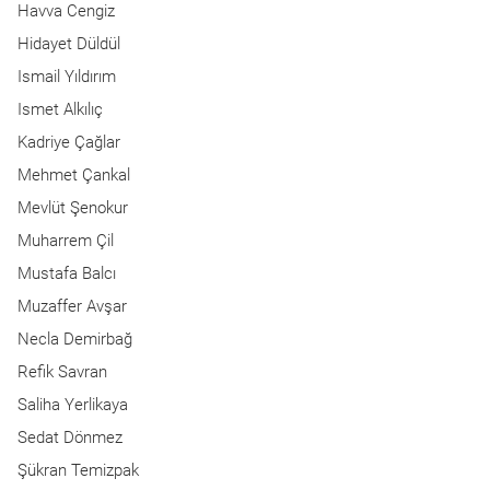
Havva Cengiz
Hidayet Düldül
Ismail Yıldırım
Ismet Alkılıç
Kadriye Çağlar
Mehmet Çankal
Mevlüt Şenokur
Muharrem Çil
Mustafa Balcı
Muzaffer Avşar
Necla Demirbağ
Refik Savran
Saliha Yerlikaya
Sedat Dönmez
Şükran Temizpak