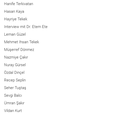
Hanife Terkivatan
Hasan Kaya
Hayriye Tekek
Interview mit Dr. Etem Ete
Leman Güzel
Mehmet Ihsan Tekek
Müşerref Dönmez
Nazmiye Çakır
Nuray Gürsel
Özdal Dinçel
Recep Seplin
Seher Tuştaş
Sevgi Balcı
Ümran Şakır
Vildan Kurt