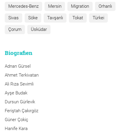
Mercedes-Benz
Mersin
Migration
Orhanlı
Sivas
Söke
Tavşanlı
Tokat
Türkei
Çorum
Üsküdar
Biografien
Adnan Gürsel
Ahmet Terkivatan
Ali Rıza Sevimli
Ayşe Budak
Dursun Gürlevik
Feriştah Çakırgöz
Güner Çokiç
Hanife Kara