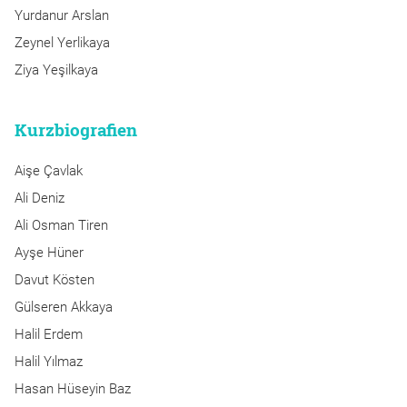
Yurdanur Arslan
Zeynel Yerlikaya
Ziya Yeşilkaya
Kurzbiografien
Aişe Çavlak
Ali Deniz
Ali Osman Tiren
Ayşe Hüner
Davut Kösten
Gülseren Akkaya
Halil Erdem
Halil Yılmaz
Hasan Hüseyin Baz