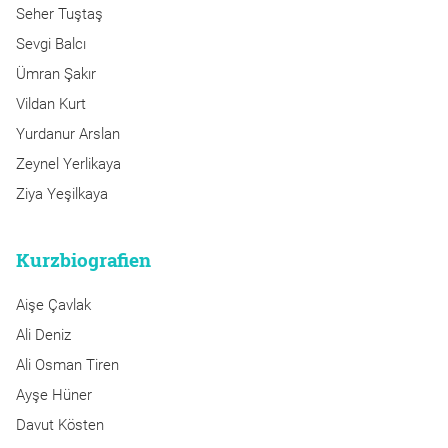
Seher Tuştaş
Sevgi Balcı
Ümran Şakır
Vildan Kurt
Yurdanur Arslan
Zeynel Yerlikaya
Ziya Yeşilkaya
Kurzbiografien
Aişe Çavlak
Ali Deniz
Ali Osman Tiren
Ayşe Hüner
Davut Kösten