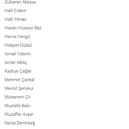
Gülseren Akkaya
Halil Erdem
Halil Yılmaz
Hasan Hüseyin Baz
Havva Cengiz
Hidayet Düldül
Ismail Yıldırım
Ismet Alkılıç
Kadriye Çağlar
Mehmet Çankal
Mevlüt Şenokur
Muharrem Çil
Mustafa Balcı
Muzaffer Avşar
Necla Demirbağ