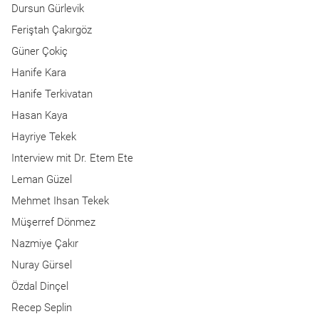
Dursun Gürlevik
Feriştah Çakırgöz
Güner Çokiç
Hanife Kara
Hanife Terkivatan
Hasan Kaya
Hayriye Tekek
Interview mit Dr. Etem Ete
Leman Güzel
Mehmet Ihsan Tekek
Müşerref Dönmez
Nazmiye Çakır
Nuray Gürsel
Özdal Dinçel
Recep Seplin