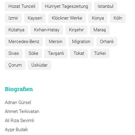
Hozat Tunceli
Hürriyet Tageszeitung
Istanbul
Izmir
Kayseri
Klöckner Werke
Konya
Köln
Kütahya
Kırhan-Hatay
Kırşehır
Maraş
Mercedes-Benz
Mersin
Migration
Orhanlı
Sivas
Söke
Tavşanlı
Tokat
Türkei
Çorum
Üsküdar
Biografien
Adnan Gürsel
Ahmet Terkivatan
Ali Rıza Sevimli
Ayşe Budak