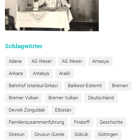
Schlagwörter
Adana
AG Weser
AG Weser
Amasya
Ankara
Antakya
Araklı
Bahnhof Istanbul-Sirkeci
Balıkesir-Edremit
Bremen
Bremer Vulkan
Bremer Vulkan
Deutschland
Devrek Zonguldak
Elbistan
Familienzusammenführung
Findorff
Geschichte
Giresun
Girusun Gürele
Gölcük
Göttingen