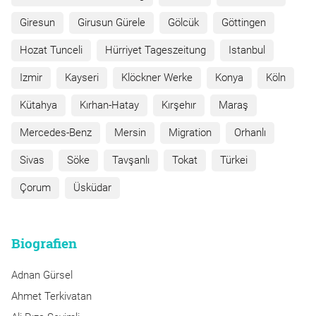
Giresun
Girusun Gürele
Gölcük
Göttingen
Hozat Tunceli
Hürriyet Tageszeitung
Istanbul
Izmir
Kayseri
Klöckner Werke
Konya
Köln
Kütahya
Kırhan-Hatay
Kırşehır
Maraş
Mercedes-Benz
Mersin
Migration
Orhanlı
Sivas
Söke
Tavşanlı
Tokat
Türkei
Çorum
Üsküdar
Biografien
Adnan Gürsel
Ahmet Terkivatan