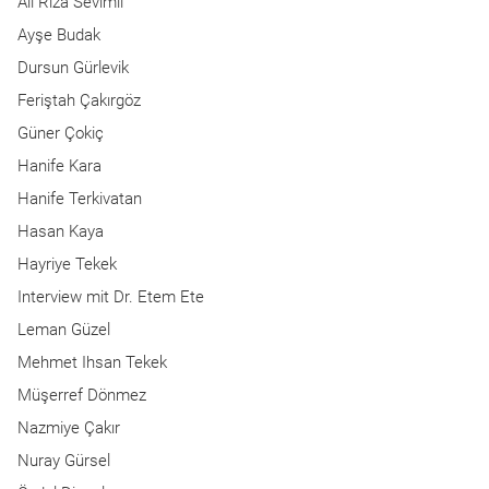
Ali Rıza Sevimli
Ayşe Budak
Dursun Gürlevik
Feriştah Çakırgöz
Güner Çokiç
Hanife Kara
Hanife Terkivatan
Hasan Kaya
Hayriye Tekek
Interview mit Dr. Etem Ete
Leman Güzel
Mehmet Ihsan Tekek
Müşerref Dönmez
Nazmiye Çakır
Nuray Gürsel