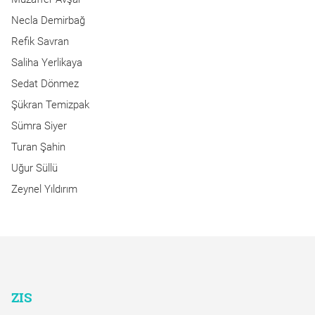
Necla Demirbağ
Refik Savran
Saliha Yerlikaya
Sedat Dönmez
Şükran Temizpak
Sümra Siyer
Turan Şahin
Uğur Süllü
Zeynel Yıldırım
ZIS