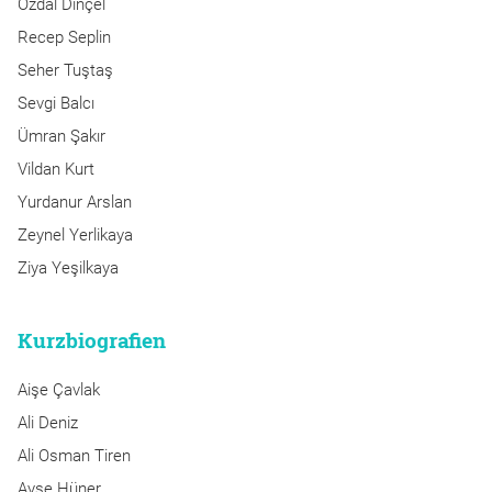
Özdal Dinçel
Recep Seplin
Seher Tuştaş
Sevgi Balcı
Ümran Şakır
Vildan Kurt
Yurdanur Arslan
Zeynel Yerlikaya
Ziya Yeşilkaya
Kurzbiografien
Aişe Çavlak
Ali Deniz
Ali Osman Tiren
Ayşe Hüner