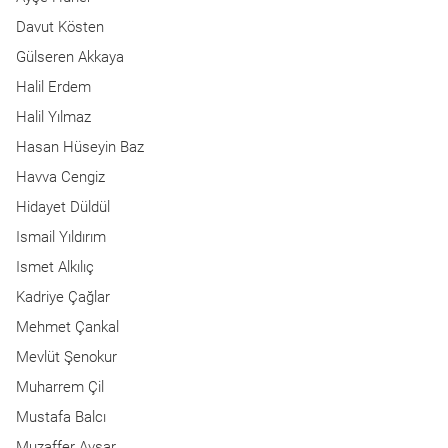
Davut Kösten
Gülseren Akkaya
Halil Erdem
Halil Yılmaz
Hasan Hüseyin Baz
Havva Cengiz
Hidayet Düldül
Ismail Yıldırım
Ismet Alkılıç
Kadriye Çağlar
Mehmet Çankal
Mevlüt Şenokur
Muharrem Çil
Mustafa Balcı
Muzaffer Avşar