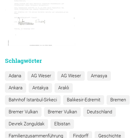
Schlagwörter
Adana
AG Weser
AG Weser
Amasya
Ankara
Antakya
Araklı
Bahnhof Istanbul-Sirkeci
Balıkesir-Edremit
Bremen
Bremer Vulkan
Bremer Vulkan
Deutschland
Devrek Zonguldak
Elbistan
Familienzusammenführung
Findorff
Geschichte