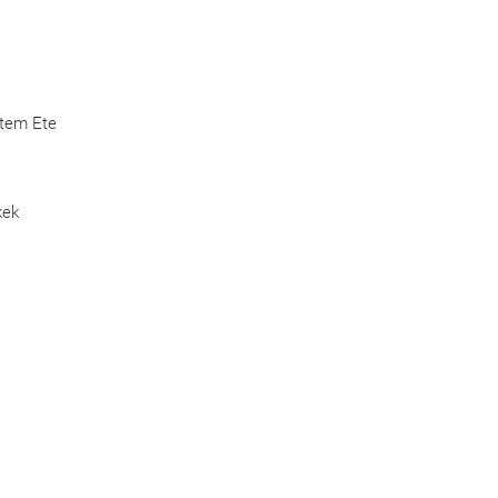
Etem Ete
kek