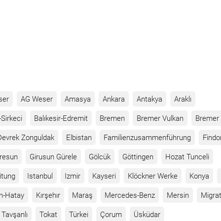
ser
AG Weser
Amasya
Ankara
Antakya
Araklı
Sirkeci
Balıkesir-Edremit
Bremen
Bremer Vulkan
Bremer 
Devrek Zonguldak
Elbistan
Familienzusammenführung
Findo
iresun
Girusun Gürele
Gölcük
Göttingen
Hozat Tunceli
itung
Istanbul
Izmir
Kayseri
Klöckner Werke
Konya
n-Hatay
Kırşehır
Maraş
Mercedes-Benz
Mersin
Migrat
Tavşanlı
Tokat
Türkei
Çorum
Üsküdar