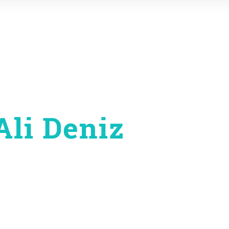
li Deniz
on