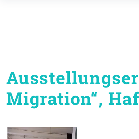
Inhalte
überspringen
Ausstellungser
Migration“, H
Beitragsnavigati