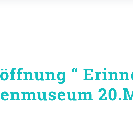
öffnung “ Erinn
afenmuseum 20.M
on