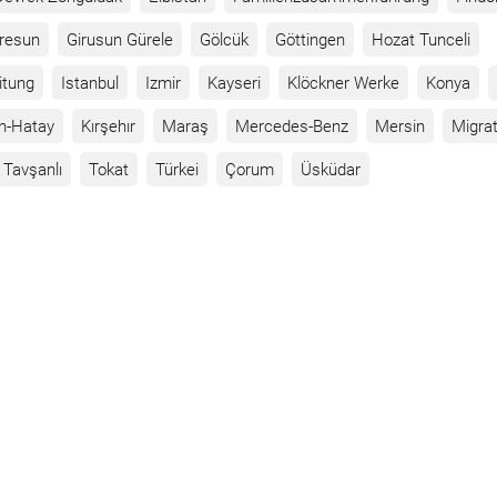
iresun
Girusun Gürele
Gölcük
Göttingen
Hozat Tunceli
itung
Istanbul
Izmir
Kayseri
Klöckner Werke
Konya
n-Hatay
Kırşehır
Maraş
Mercedes-Benz
Mersin
Migrat
Tavşanlı
Tokat
Türkei
Çorum
Üsküdar