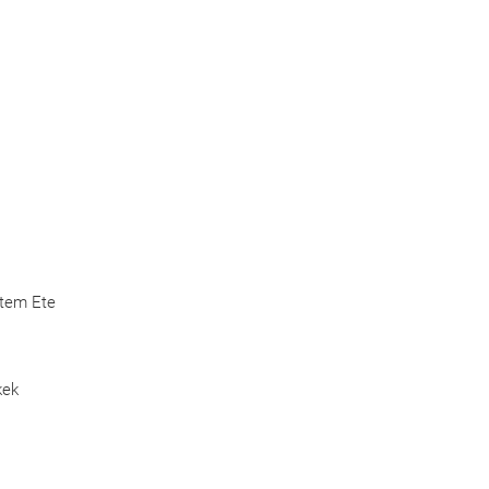
Etem Ete
kek