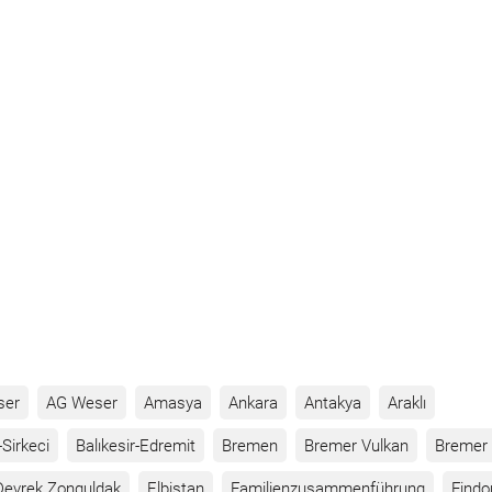
ser
AG Weser
Amasya
Ankara
Antakya
Araklı
Sirkeci
Balıkesir-Edremit
Bremen
Bremer Vulkan
Bremer 
Devrek Zonguldak
Elbistan
Familienzusammenführung
Findo