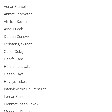
Adnan Gürsel
Ahmet Terkivatan
Ali Rıza Sevimli
Ayşe Budak
Dursun Gürlevik
Feriştah Çakırgöz
Güner Çokiç
Hanife Kara
Hanife Terkivatan
Hasan Kaya
Hayriye Tekek
Interview mit Dr. Etem Ete
Leman Güzel
Mehmet Ihsan Tekek
Müşerref Dönmez