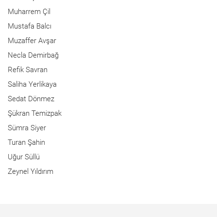
Muharrem Çil
Mustafa Balcı
Muzaffer Avşar
Necla Demirbağ
Refik Savran
Saliha Yerlikaya
Sedat Dönmez
Şükran Temizpak
Sümra Siyer
Turan Şahin
Uğur Süllü
Zeynel Yıldırım