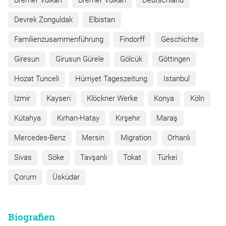
Bremer Vulkan
Bremer Vulkan
Deutschland
Devrek Zonguldak
Elbistan
Familienzusammenführung
Findorff
Geschichte
Giresun
Girusun Gürele
Gölcük
Göttingen
Hozat Tunceli
Hürriyet Tageszeitung
Istanbul
Izmir
Kayseri
Klöckner Werke
Konya
Köln
Kütahya
Kırhan-Hatay
Kırşehır
Maraş
Mercedes-Benz
Mersin
Migration
Orhanlı
Sivas
Söke
Tavşanlı
Tokat
Türkei
Çorum
Üsküdar
Biografien