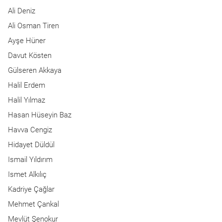
Ali Deniz
Ali Osman Tiren
Ayşe Hüner
Davut Kösten
Gülseren Akkaya
Halil Erdem
Halil Yılmaz
Hasan Hüseyin Baz
Havva Cengiz
Hidayet Düldül
Ismail Yıldırım
Ismet Alkılıç
Kadriye Çağlar
Mehmet Çankal
Mevlüt Şenokur