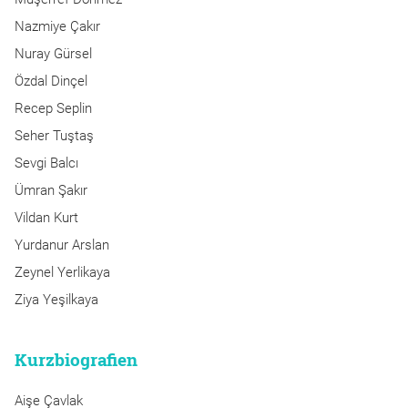
Nazmiye Çakır
Nuray Gürsel
Özdal Dinçel
Recep Seplin
Seher Tuştaş
Sevgi Balcı
Ümran Şakır
Vildan Kurt
Yurdanur Arslan
Zeynel Yerlikaya
Ziya Yeşilkaya
Kurzbiografien
Aişe Çavlak