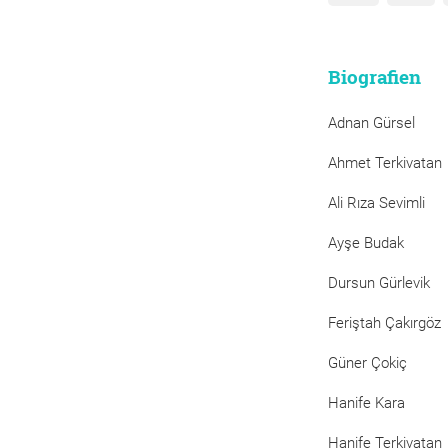
Biografien
Adnan Gürsel
Ahmet Terkivatan
Ali Rıza Sevimli
Ayşe Budak
Dursun Gürlevik
Feriştah Çakırgöz
Güner Çokiç
Hanife Kara
Hanife Terkivatan