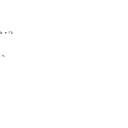
Etem Ete
kek