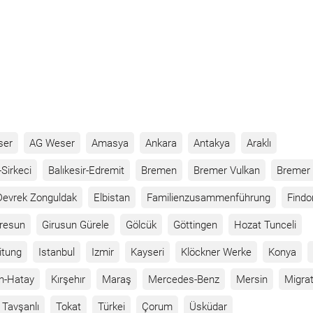
ser
AG Weser
Amasya
Ankara
Antakya
Araklı
Sirkeci
Balıkesir-Edremit
Bremen
Bremer Vulkan
Bremer 
Devrek Zonguldak
Elbistan
Familienzusammenführung
Findo
iresun
Girusun Gürele
Gölcük
Göttingen
Hozat Tunceli
itung
Istanbul
Izmir
Kayseri
Klöckner Werke
Konya
n-Hatay
Kırşehır
Maraş
Mercedes-Benz
Mersin
Migrat
Tavşanlı
Tokat
Türkei
Çorum
Üsküdar