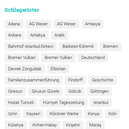
Schlagwörter
Adana
AG Weser
AG Weser
Amasya
Ankara
Antakya
Araklı
Bahnhof Istanbul-Sirkeci
Balıkesir-Edremit
Bremen
Bremer Vulkan
Bremer Vulkan
Deutschland
Devrek Zonguldak
Elbistan
Familienzusammenführung
Findorff
Geschichte
Giresun
Girusun Gürele
Gölcük
Göttingen
Hozat Tunceli
Hürriyet Tageszeitung
Istanbul
Izmir
Kayseri
Klöckner Werke
Konya
Köln
Kütahya
Kırhan-Hatay
Kırşehır
Maraş