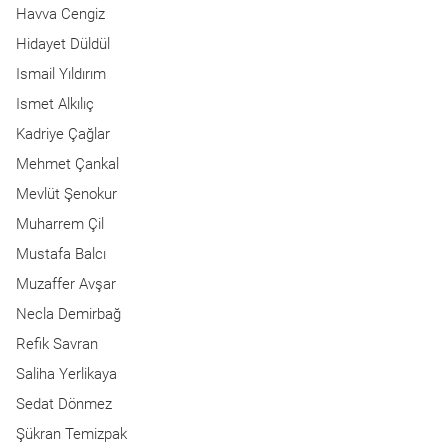
Havva Cengiz
Hidayet Düldül
Ismail Yıldırım
Ismet Alkılıç
Kadriye Çağlar
Mehmet Çankal
Mevlüt Şenokur
Muharrem Çil
Mustafa Balcı
Muzaffer Avşar
Necla Demirbağ
Refik Savran
Saliha Yerlikaya
Sedat Dönmez
Şükran Temizpak