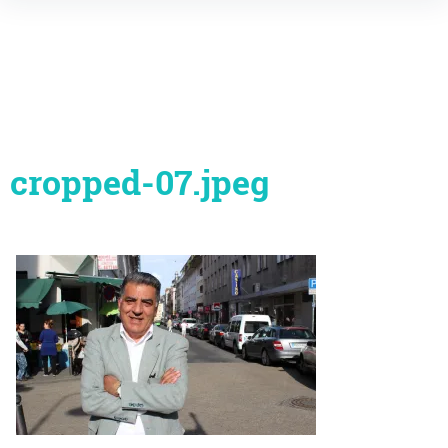
Inhalte
überspringen
cropped-07.jpeg
Beitragsnavigation