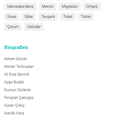
Mercedes-Benz
Mersin
Migration
Orhanlı
Sivas
Söke
Tavşanlı
Tokat
Türkei
Çorum
Üsküdar
Biografien
Adnan Gürsel
Ahmet Terkivatan
Ali Rıza Sevimli
Ayşe Budak
Dursun Gürlevik
Feriştah Çakırgöz
Güner Çokiç
Hanife Kara