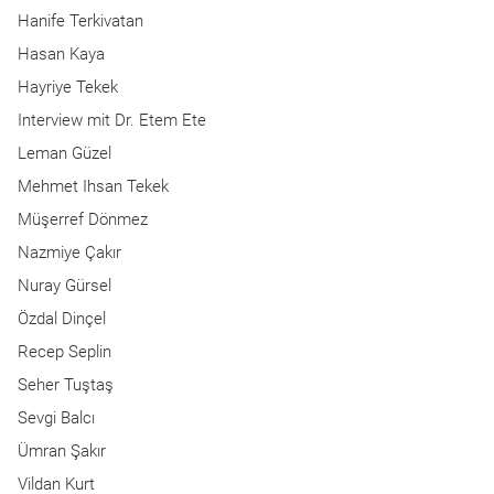
Hanife Terkivatan
Hasan Kaya
Hayriye Tekek
Interview mit Dr. Etem Ete
Leman Güzel
Mehmet Ihsan Tekek
Müşerref Dönmez
Nazmiye Çakır
Nuray Gürsel
Özdal Dinçel
Recep Seplin
Seher Tuştaş
Sevgi Balcı
Ümran Şakır
Vildan Kurt