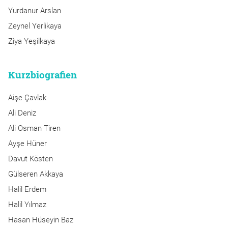
Yurdanur Arslan
Zeynel Yerlikaya
Ziya Yeşilkaya
Kurzbiografien
Aişe Çavlak
Ali Deniz
Ali Osman Tiren
Ayşe Hüner
Davut Kösten
Gülseren Akkaya
Halil Erdem
Halil Yılmaz
Hasan Hüseyin Baz