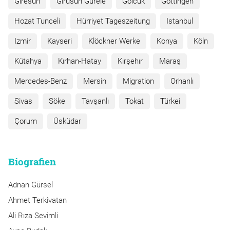
Giresun
Girusun Gürele
Gölcük
Göttingen
Hozat Tunceli
Hürriyet Tageszeitung
Istanbul
Izmir
Kayseri
Klöckner Werke
Konya
Köln
Kütahya
Kırhan-Hatay
Kırşehır
Maraş
Mercedes-Benz
Mersin
Migration
Orhanlı
Sivas
Söke
Tavşanlı
Tokat
Türkei
Çorum
Üsküdar
Biografien
Adnan Gürsel
Ahmet Terkivatan
Ali Rıza Sevimli