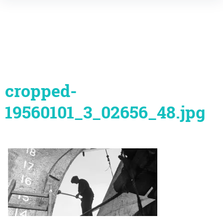
Inhalte
überspringen
cropped-
19560101_3_02656_48.jpg
Beitragsnavigation