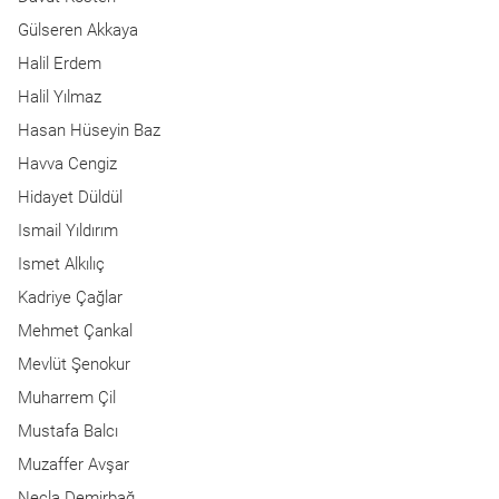
Gülseren Akkaya
Halil Erdem
Halil Yılmaz
Hasan Hüseyin Baz
Havva Cengiz
Hidayet Düldül
Ismail Yıldırım
Ismet Alkılıç
Kadriye Çağlar
Mehmet Çankal
Mevlüt Şenokur
Muharrem Çil
Mustafa Balcı
Muzaffer Avşar
Necla Demirbağ