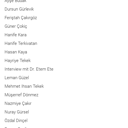
Ayşe Budak
Dursun Gürlevik
Feriştah Çakırgöz
Güner Çokiç
Hanife Kara
Hanife Terkivatan
Hasan Kaya
Hayriye Tekek
Interview mit Dr. Etem Ete
Leman Güzel
Mehmet Ihsan Tekek
Müşerref Dönmez
Nazmiye Çakır
Nuray Gürsel
Özdal Dinçel