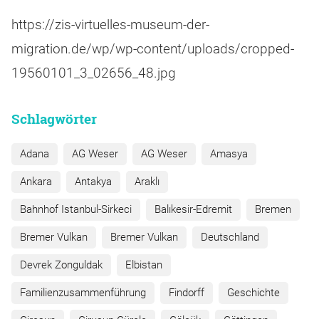
https://zis-virtuelles-museum-der-
migration.de/wp/wp-content/uploads/cropped-
19560101_3_02656_48.jpg
Schlagwörter
Adana
AG Weser
AG Weser
Amasya
Ankara
Antakya
Araklı
Bahnhof Istanbul-Sirkeci
Balıkesir-Edremit
Bremen
Bremer Vulkan
Bremer Vulkan
Deutschland
Devrek Zonguldak
Elbistan
Familienzusammenführung
Findorff
Geschichte