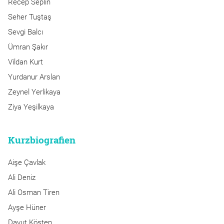
Recep Seplin
Seher Tuştaş
Sevgi Balcı
Ümran Şakır
Vildan Kurt
Yurdanur Arslan
Zeynel Yerlikaya
Ziya Yeşilkaya
Kurzbiografien
Aişe Çavlak
Ali Deniz
Ali Osman Tiren
Ayşe Hüner
Davut Kösten