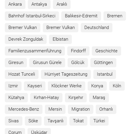
Ankara
Antakya
Araklı
Bahnhof Istanbul-Sirkeci
Balıkesir-Edremit
Bremen
Bremer Vulkan
Bremer Vulkan
Deutschland
Devrek Zonguldak
Elbistan
Familienzusammenführung
Findorff
Geschichte
Giresun
Girusun Gürele
Gölcük
Göttingen
Hozat Tunceli
Hürriyet Tageszeitung
Istanbul
Izmir
Kayseri
Klöckner Werke
Konya
Köln
Kütahya
Kırhan-Hatay
Kırşehır
Maraş
Mercedes-Benz
Mersin
Migration
Orhanlı
Sivas
Söke
Tavşanlı
Tokat
Türkei
Çorum
Üsküdar