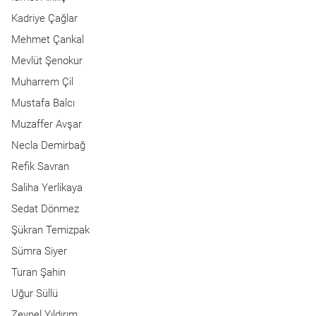
Kadriye Çağlar
Mehmet Çankal
Mevlüt Şenokur
Muharrem Çil
Mustafa Balcı
Muzaffer Avşar
Necla Demirbağ
Refik Savran
Saliha Yerlikaya
Sedat Dönmez
Şükran Temizpak
Sümra Siyer
Turan Şahin
Uğur Süllü
Zeynel Yıldırım