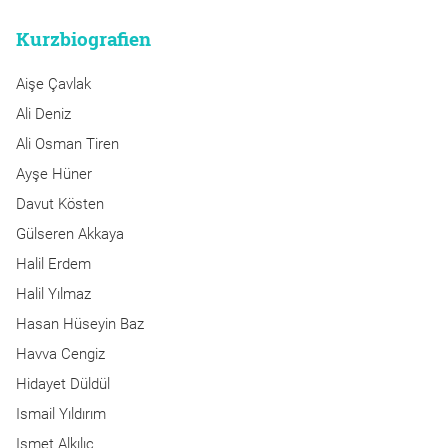
Kurzbiografien
Aişe Çavlak
Ali Deniz
Ali Osman Tiren
Ayşe Hüner
Davut Kösten
Gülseren Akkaya
Halil Erdem
Halil Yılmaz
Hasan Hüseyin Baz
Havva Cengiz
Hidayet Düldül
Ismail Yıldırım
Ismet Alkılıç