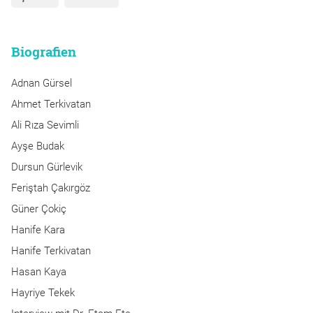
Biografien
Adnan Gürsel
Ahmet Terkivatan
Ali Rıza Sevimli
Ayşe Budak
Dursun Gürlevik
Feriştah Çakırgöz
Güner Çokiç
Hanife Kara
Hanife Terkivatan
Hasan Kaya
Hayriye Tekek