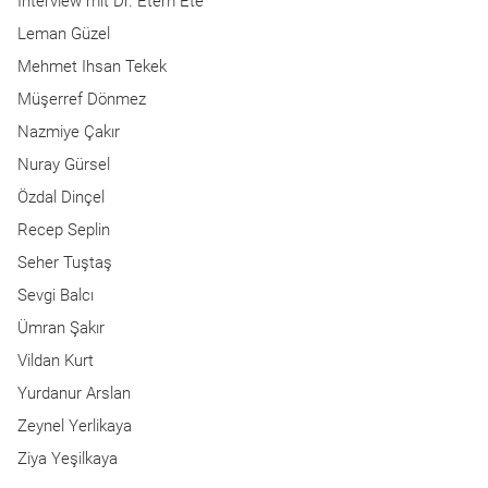
Interview mit Dr. Etem Ete
Leman Güzel
Mehmet Ihsan Tekek
Müşerref Dönmez
Nazmiye Çakır
Nuray Gürsel
Özdal Dinçel
Recep Seplin
Seher Tuştaş
Sevgi Balcı
Ümran Şakır
Vildan Kurt
Yurdanur Arslan
Zeynel Yerlikaya
Ziya Yeşilkaya