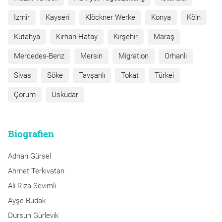
Izmir
Kayseri
Klöckner Werke
Konya
Köln
Kütahya
Kırhan-Hatay
Kırşehır
Maraş
Mercedes-Benz
Mersin
Migration
Orhanlı
Sivas
Söke
Tavşanlı
Tokat
Türkei
Çorum
Üsküdar
Biografien
Adnan Gürsel
Ahmet Terkivatan
Ali Rıza Sevimli
Ayşe Budak
Dursun Gürlevik