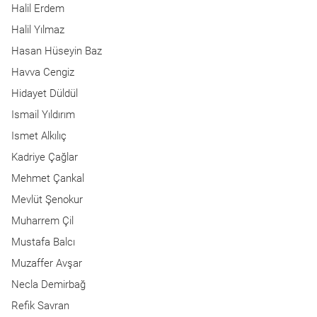
Halil Erdem
Halil Yılmaz
Hasan Hüseyin Baz
Havva Cengiz
Hidayet Düldül
Ismail Yıldırım
Ismet Alkılıç
Kadriye Çağlar
Mehmet Çankal
Mevlüt Şenokur
Muharrem Çil
Mustafa Balcı
Muzaffer Avşar
Necla Demirbağ
Refik Savran