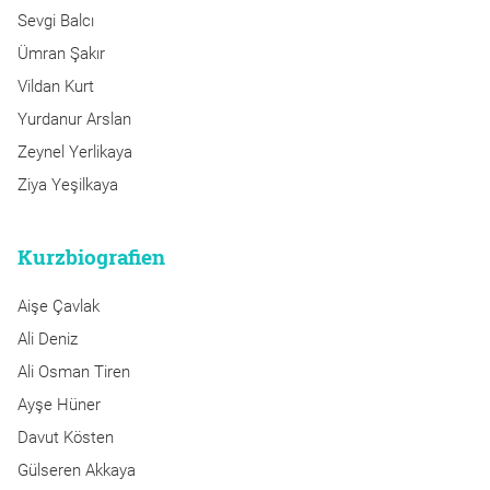
Sevgi Balcı
Ümran Şakır
Vildan Kurt
Yurdanur Arslan
Zeynel Yerlikaya
Ziya Yeşilkaya
Kurzbiografien
Aişe Çavlak
Ali Deniz
Ali Osman Tiren
Ayşe Hüner
Davut Kösten
Gülseren Akkaya