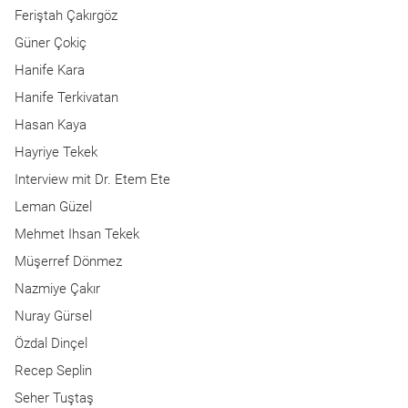
Feriştah Çakırgöz
Güner Çokiç
Hanife Kara
Hanife Terkivatan
Hasan Kaya
Hayriye Tekek
Interview mit Dr. Etem Ete
Leman Güzel
Mehmet Ihsan Tekek
Müşerref Dönmez
Nazmiye Çakır
Nuray Gürsel
Özdal Dinçel
Recep Seplin
Seher Tuştaş