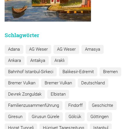
Schlagwörter
Adana
AG Weser
AG Weser
Amasya
Ankara
Antakya
Araklı
Bahnhof Istanbul-Sirkeci
Balıkesir-Edremit
Bremen
Bremer Vulkan
Bremer Vulkan
Deutschland
Devrek Zonguldak
Elbistan
Familienzusammenführung
Findorff
Geschichte
Giresun
Girusun Gürele
Gölcük
Göttingen
Hozat Tunceli
Hürriyet Tageszeitung
Istanbul