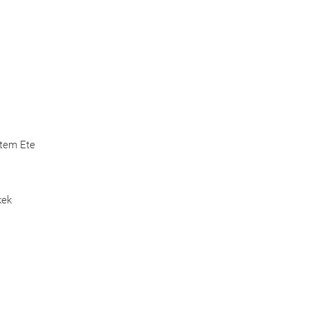
Etem Ete
kek