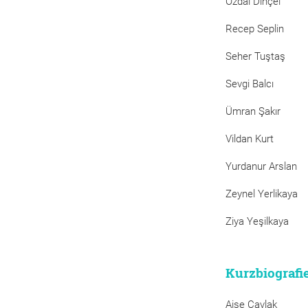
Özdal Dinçel
Recep Seplin
Seher Tuştaş
Sevgi Balcı
Ümran Şakır
Vildan Kurt
Yurdanur Arslan
Zeynel Yerlikaya
Ziya Yeşilkaya
Kurzbiografi
Aişe Çavlak