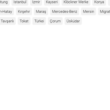
itung
Istanbul
Izmir
Kayseri
Klöckner Werke
Konya
n-Hatay
Kırşehır
Maraş
Mercedes-Benz
Mersin
Migrat
Tavşanlı
Tokat
Türkei
Çorum
Üsküdar