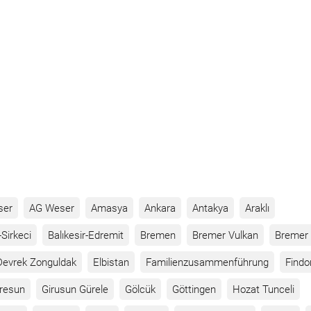
ser
AG Weser
Amasya
Ankara
Antakya
Araklı
Sirkeci
Balıkesir-Edremit
Bremen
Bremer Vulkan
Bremer 
Devrek Zonguldak
Elbistan
Familienzusammenführung
Findo
iresun
Girusun Gürele
Gölcük
Göttingen
Hozat Tunceli