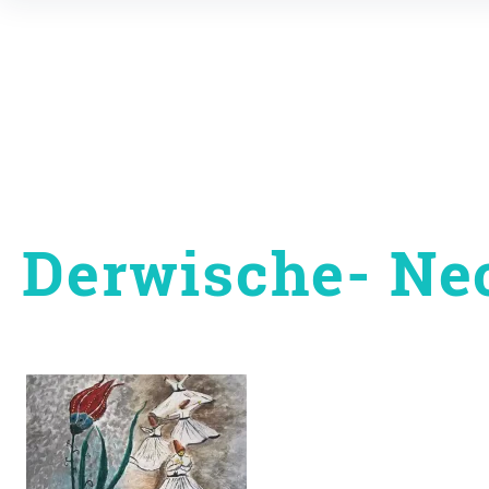
Inhalte
überspringen
Derwische- Nec
Beitragsnavigati