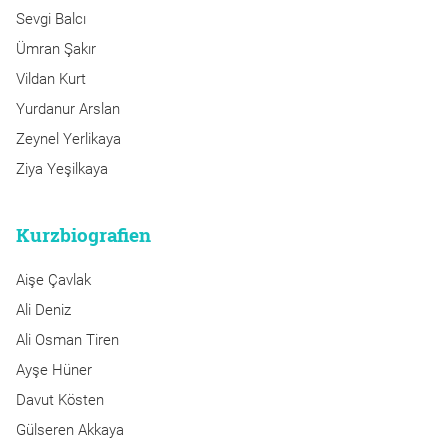
Sevgi Balcı
Ümran Şakır
Vildan Kurt
Yurdanur Arslan
Zeynel Yerlikaya
Ziya Yeşilkaya
Kurzbiografien
Aişe Çavlak
Ali Deniz
Ali Osman Tiren
Ayşe Hüner
Davut Kösten
Gülseren Akkaya