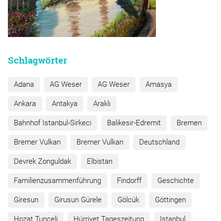
Schlagwörter
Adana
AG Weser
AG Weser
Amasya
Ankara
Antakya
Araklı
Bahnhof Istanbul-Sirkeci
Balıkesir-Edremit
Bremen
Bremer Vulkan
Bremer Vulkan
Deutschland
Devrek Zonguldak
Elbistan
Familienzusammenführung
Findorff
Geschichte
Giresun
Girusun Gürele
Gölcük
Göttingen
Hozat Tunceli
Hürriyet Tageszeitung
Istanbul