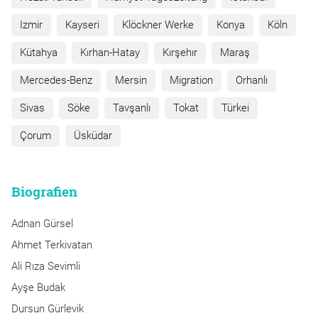
Izmir
Kayseri
Klöckner Werke
Konya
Köln
Kütahya
Kırhan-Hatay
Kırşehır
Maraş
Mercedes-Benz
Mersin
Migration
Orhanlı
Sivas
Söke
Tavşanlı
Tokat
Türkei
Çorum
Üsküdar
Biografien
Adnan Gürsel
Ahmet Terkivatan
Ali Rıza Sevimli
Ayşe Budak
Dursun Gürlevik