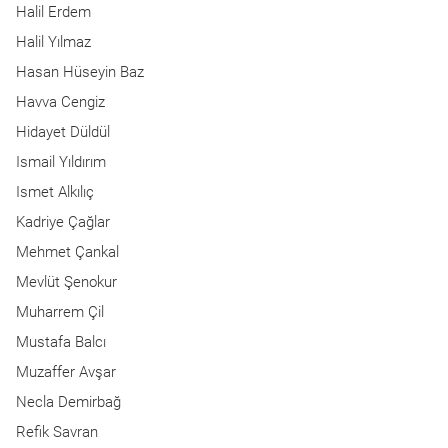
Halil Erdem
Halil Yılmaz
Hasan Hüseyin Baz
Havva Cengiz
Hidayet Düldül
Ismail Yıldırım
Ismet Alkılıç
Kadriye Çağlar
Mehmet Çankal
Mevlüt Şenokur
Muharrem Çil
Mustafa Balcı
Muzaffer Avşar
Necla Demirbağ
Refik Savran