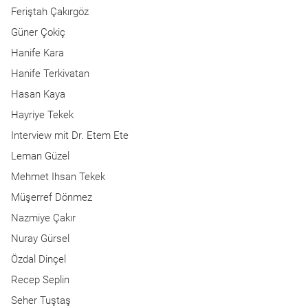
Feriştah Çakırgöz
Güner Çokiç
Hanife Kara
Hanife Terkivatan
Hasan Kaya
Hayriye Tekek
Interview mit Dr. Etem Ete
Leman Güzel
Mehmet Ihsan Tekek
Müşerref Dönmez
Nazmiye Çakır
Nuray Gürsel
Özdal Dinçel
Recep Seplin
Seher Tuştaş