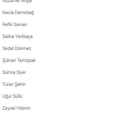
Muzaffer Avşar
Necla Demirbağ
Refik Savran
Saliha Yerlikaya
Sedat Dönmez
Şükran Temizpak
Sümra Siyer
Turan Şahin
Uğur Süllü
Zeynel Yıldırım