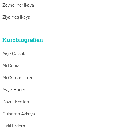
Zeynel Yerlikaya
Ziya Yeşilkaya
Kurzbiografien
Aişe Çavlak
Ali Deniz
Ali Osman Tiren
Ayşe Hüner
Davut Kösten
Gülseren Akkaya
Halil Erdem