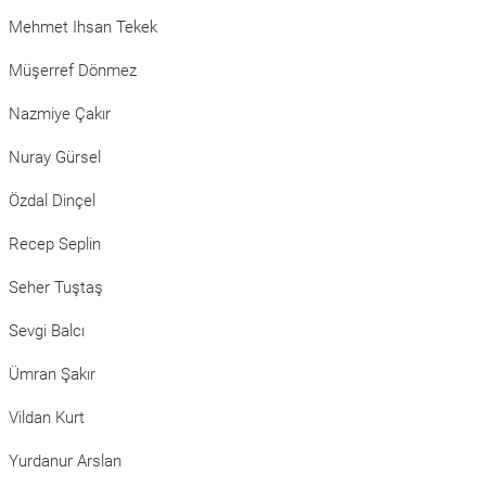
Mehmet Ihsan Tekek
Müşerref Dönmez
Nazmiye Çakır
Nuray Gürsel
Özdal Dinçel
Recep Seplin
Seher Tuştaş
Sevgi Balcı
Ümran Şakır
Vildan Kurt
Yurdanur Arslan