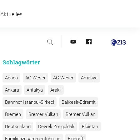
Aktuelles
Suche
youtube
facebook
Schlagwörter
Adana
AG Weser
AG Weser
Amasya
Ankara
Antakya
Araklı
Bahnhof Istanbul-Sirkeci
Balıkesir-Edremit
Bremen
Bremer Vulkan
Bremer Vulkan
Deutschland
Devrek Zonguldak
Elbistan
Familienzusammenführung
Findorff