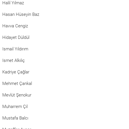
Halil Yılmaz
Hasan Hüseyin Baz
Havva Cengiz
Hidayet Düldül
Ismail Yıldırım
Ismet Alkılıç
Kadriye Çağlar
Mehmet Çankal
Mevlüt Şenokur
Muharrem Çil
Mustafa Balcı