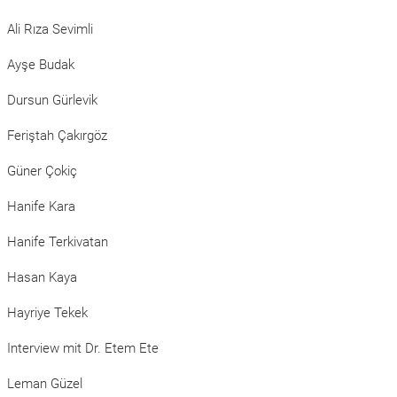
Ali Rıza Sevimli
Ayşe Budak
Dursun Gürlevik
Feriştah Çakırgöz
Güner Çokiç
Hanife Kara
Hanife Terkivatan
Hasan Kaya
Hayriye Tekek
Interview mit Dr. Etem Ete
Leman Güzel