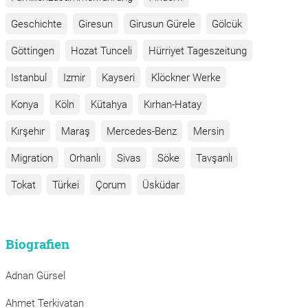
Geschichte
Giresun
Girusun Gürele
Gölcük
Göttingen
Hozat Tunceli
Hürriyet Tageszeitung
Istanbul
Izmir
Kayseri
Klöckner Werke
Konya
Köln
Kütahya
Kırhan-Hatay
Kırşehır
Maraş
Mercedes-Benz
Mersin
Migration
Orhanlı
Sivas
Söke
Tavşanlı
Tokat
Türkei
Çorum
Üsküdar
Biografien
Adnan Gürsel
Ahmet Terkivatan