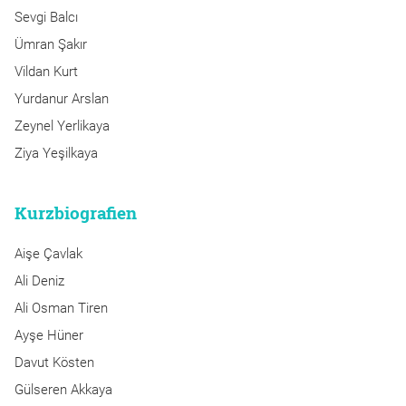
Sevgi Balcı
Ümran Şakır
Vildan Kurt
Yurdanur Arslan
Zeynel Yerlikaya
Ziya Yeşilkaya
Kurzbiografien
Aişe Çavlak
Ali Deniz
Ali Osman Tiren
Ayşe Hüner
Davut Kösten
Gülseren Akkaya