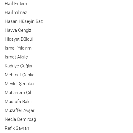
Halil Erdem
Halil Yılmaz
Hasan Hüseyin Baz
Havva Cengiz
Hidayet Düldül
Ismail Yıldırım
Ismet Alkılıç
Kadriye Çağlar
Mehmet Çankal
Mevlüt Şenokur
Muharrem Çil
Mustafa Balcı
Muzaffer Avşar
Necla Demirbağ
Refik Savran