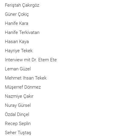
Feriştah Çakırgöz
Güner Çokiç
Hanife Kara
Hanife Terkivatan
Hasan Kaya
Hayriye Tekek
Interview mit Dr. Etem Ete
Leman Güzel
Mehmet Ihsan Tekek
Müşerref Dönmez
Nazmiye Çakır
Nuray Gürsel
Özdal Dinçel
Recep Seplin
Seher Tuştaş