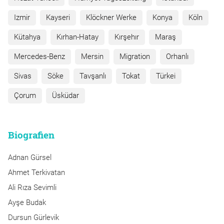
Izmir
Kayseri
Klöckner Werke
Konya
Köln
Kütahya
Kırhan-Hatay
Kırşehır
Maraş
Mercedes-Benz
Mersin
Migration
Orhanlı
Sivas
Söke
Tavşanlı
Tokat
Türkei
Çorum
Üsküdar
Biografien
Adnan Gürsel
Ahmet Terkivatan
Ali Rıza Sevimli
Ayşe Budak
Dursun Gürlevik