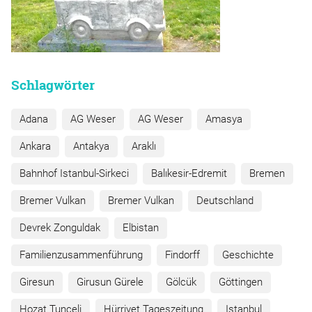
Schlagwörter
Adana
AG Weser
AG Weser
Amasya
Ankara
Antakya
Araklı
Bahnhof Istanbul-Sirkeci
Balıkesir-Edremit
Bremen
Bremer Vulkan
Bremer Vulkan
Deutschland
Devrek Zonguldak
Elbistan
Familienzusammenführung
Findorff
Geschichte
Giresun
Girusun Gürele
Gölcük
Göttingen
Hozat Tunceli
Hürriyet Tageszeitung
Istanbul