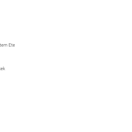
Etem Ete
kek