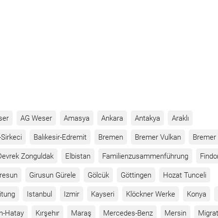
ser
AG Weser
Amasya
Ankara
Antakya
Araklı
Sirkeci
Balıkesir-Edremit
Bremen
Bremer Vulkan
Bremer 
Devrek Zonguldak
Elbistan
Familienzusammenführung
Findo
iresun
Girusun Gürele
Gölcük
Göttingen
Hozat Tunceli
itung
Istanbul
Izmir
Kayseri
Klöckner Werke
Konya
n-Hatay
Kırşehır
Maraş
Mercedes-Benz
Mersin
Migrat