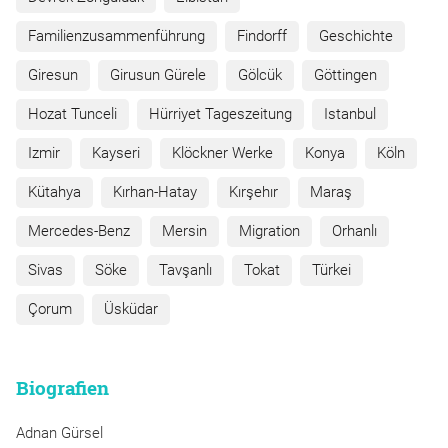
Familienzusammenführung
Findorff
Geschichte
Giresun
Girusun Gürele
Gölcük
Göttingen
Hozat Tunceli
Hürriyet Tageszeitung
Istanbul
Izmir
Kayseri
Klöckner Werke
Konya
Köln
Kütahya
Kırhan-Hatay
Kırşehır
Maraş
Mercedes-Benz
Mersin
Migration
Orhanlı
Sivas
Söke
Tavşanlı
Tokat
Türkei
Çorum
Üsküdar
Biografien
Adnan Gürsel