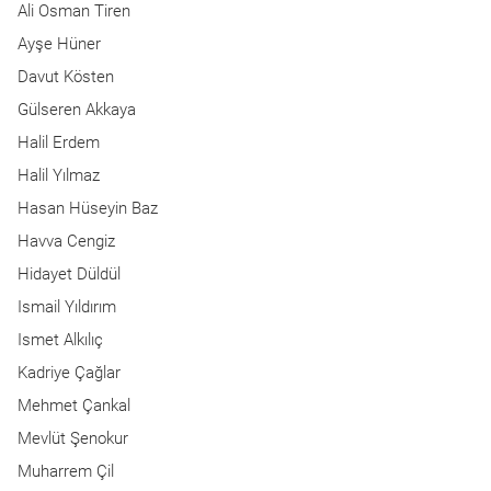
Ali Osman Tiren
Ayşe Hüner
Davut Kösten
Gülseren Akkaya
Halil Erdem
Halil Yılmaz
Hasan Hüseyin Baz
Havva Cengiz
Hidayet Düldül
Ismail Yıldırım
Ismet Alkılıç
Kadriye Çağlar
Mehmet Çankal
Mevlüt Şenokur
Muharrem Çil