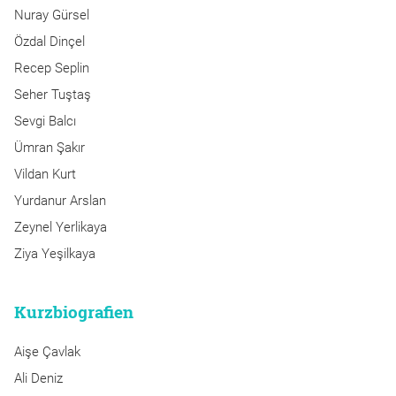
Nuray Gürsel
Özdal Dinçel
Recep Seplin
Seher Tuştaş
Sevgi Balcı
Ümran Şakır
Vildan Kurt
Yurdanur Arslan
Zeynel Yerlikaya
Ziya Yeşilkaya
Kurzbiografien
Aişe Çavlak
Ali Deniz