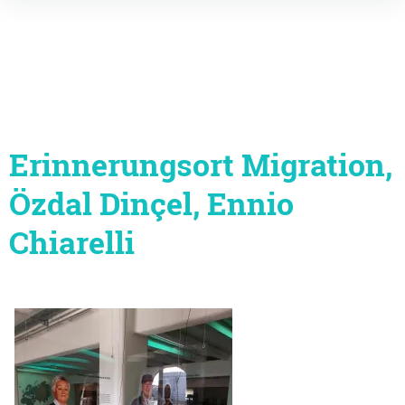
Inhalte
überspringen
Erinnerungsort Migration,
Özdal Dinçel, Ennio
Chiarelli
Beitragsnavigation