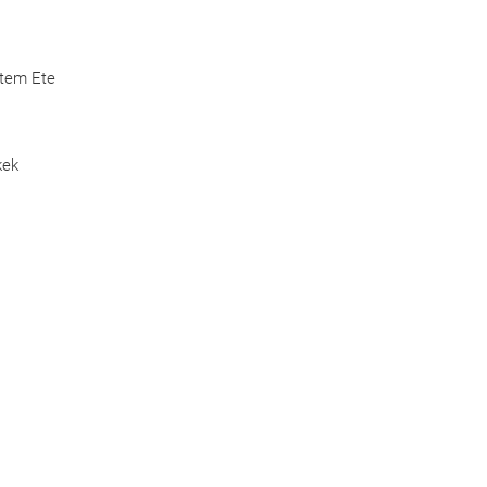
Etem Ete
kek