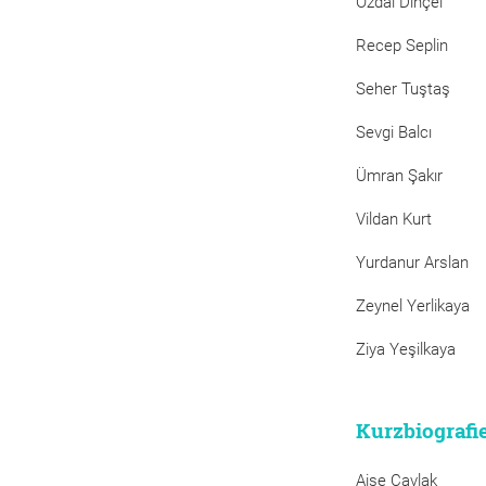
Özdal Dinçel
Recep Seplin
Seher Tuştaş
Sevgi Balcı
Ümran Şakır
Vildan Kurt
Yurdanur Arslan
Zeynel Yerlikaya
Ziya Yeşilkaya
Kurzbiografi
Aişe Çavlak