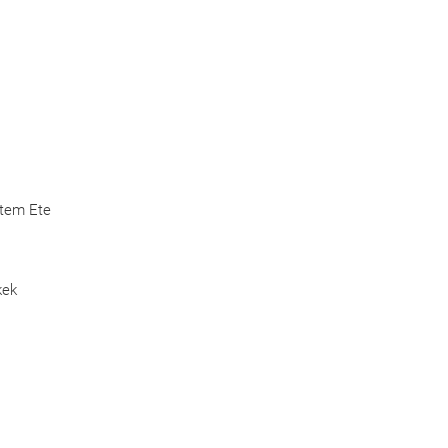
Etem Ete
kek