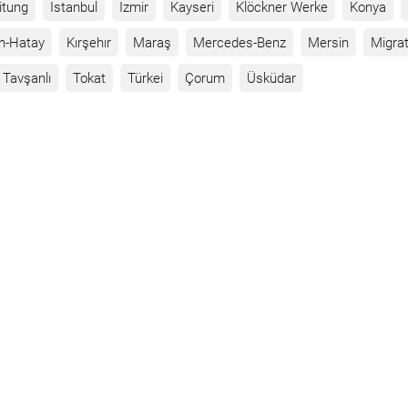
itung
Istanbul
Izmir
Kayseri
Klöckner Werke
Konya
n-Hatay
Kırşehır
Maraş
Mercedes-Benz
Mersin
Migrat
Tavşanlı
Tokat
Türkei
Çorum
Üsküdar