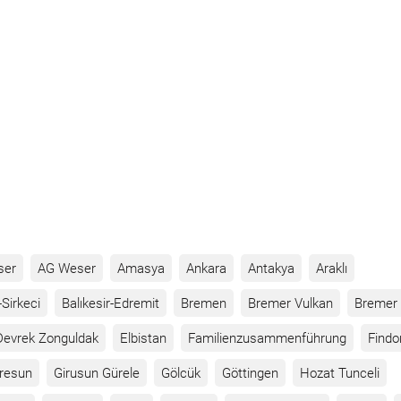
ser
AG Weser
Amasya
Ankara
Antakya
Araklı
Sirkeci
Balıkesir-Edremit
Bremen
Bremer Vulkan
Bremer 
Devrek Zonguldak
Elbistan
Familienzusammenführung
Findo
iresun
Girusun Gürele
Gölcük
Göttingen
Hozat Tunceli