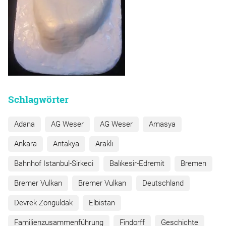
Schlagwörter
Adana
AG Weser
AG Weser
Amasya
Ankara
Antakya
Araklı
Bahnhof Istanbul-Sirkeci
Balıkesir-Edremit
Bremen
Bremer Vulkan
Bremer Vulkan
Deutschland
Devrek Zonguldak
Elbistan
Familienzusammenführung
Findorff
Geschichte