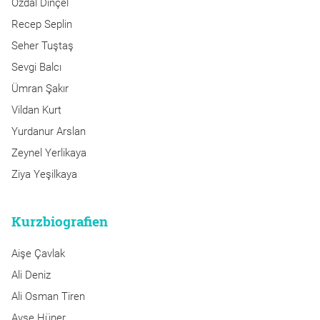
Özdal Dinçel
Recep Seplin
Seher Tuştaş
Sevgi Balcı
Ümran Şakır
Vildan Kurt
Yurdanur Arslan
Zeynel Yerlikaya
Ziya Yeşilkaya
Kurzbiografien
Aişe Çavlak
Ali Deniz
Ali Osman Tiren
Ayşe Hüner