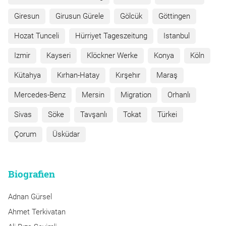
Giresun
Girusun Gürele
Gölcük
Göttingen
Hozat Tunceli
Hürriyet Tageszeitung
Istanbul
Izmir
Kayseri
Klöckner Werke
Konya
Köln
Kütahya
Kırhan-Hatay
Kırşehır
Maraş
Mercedes-Benz
Mersin
Migration
Orhanlı
Sivas
Söke
Tavşanlı
Tokat
Türkei
Çorum
Üsküdar
Biografien
Adnan Gürsel
Ahmet Terkivatan