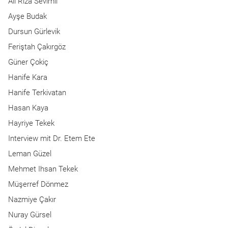
Ali Rıza Sevimli
Ayşe Budak
Dursun Gürlevik
Feriştah Çakırgöz
Güner Çokiç
Hanife Kara
Hanife Terkivatan
Hasan Kaya
Hayriye Tekek
Interview mit Dr. Etem Ete
Leman Güzel
Mehmet Ihsan Tekek
Müşerref Dönmez
Nazmiye Çakır
Nuray Gürsel