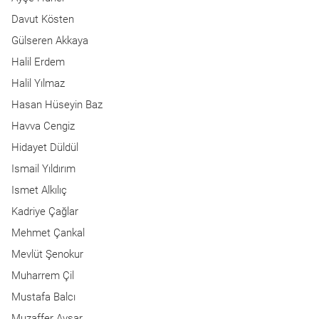
Davut Kösten
Gülseren Akkaya
Halil Erdem
Halil Yılmaz
Hasan Hüseyin Baz
Havva Cengiz
Hidayet Düldül
Ismail Yıldırım
Ismet Alkılıç
Kadriye Çağlar
Mehmet Çankal
Mevlüt Şenokur
Muharrem Çil
Mustafa Balcı
Muzaffer Avşar