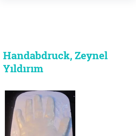
Inhalte
überspringen
Handabdruck, Zeynel
Yıldırım
Beitragsnavigation