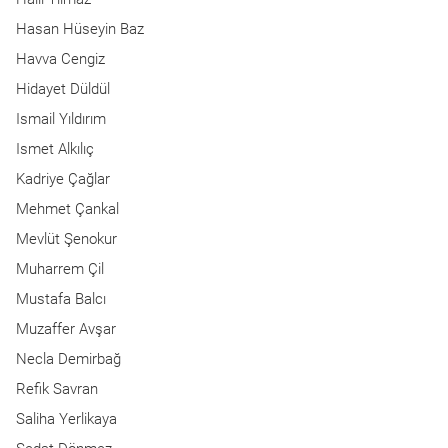
Hasan Hüseyin Baz
Havva Cengiz
Hidayet Düldül
Ismail Yıldırım
Ismet Alkılıç
Kadriye Çağlar
Mehmet Çankal
Mevlüt Şenokur
Muharrem Çil
Mustafa Balcı
Muzaffer Avşar
Necla Demirbağ
Refik Savran
Saliha Yerlikaya