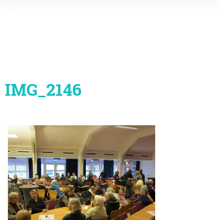
Inhalte
überspringen
IMG_2146
Beitragsnavigation