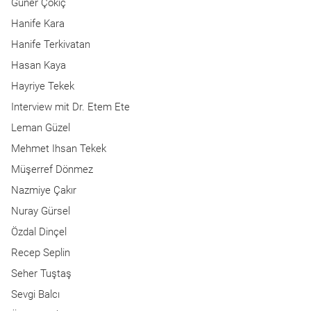
Güner Çokiç
Hanife Kara
Hanife Terkivatan
Hasan Kaya
Hayriye Tekek
Interview mit Dr. Etem Ete
Leman Güzel
Mehmet Ihsan Tekek
Müşerref Dönmez
Nazmiye Çakır
Nuray Gürsel
Özdal Dinçel
Recep Seplin
Seher Tuştaş
Sevgi Balcı