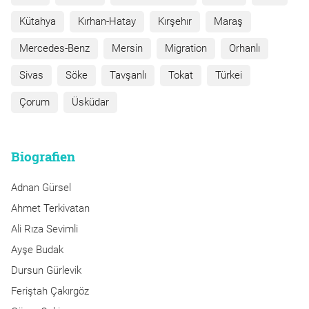
Kütahya
Kırhan-Hatay
Kırşehır
Maraş
Mercedes-Benz
Mersin
Migration
Orhanlı
Sivas
Söke
Tavşanlı
Tokat
Türkei
Çorum
Üsküdar
Biografien
Adnan Gürsel
Ahmet Terkivatan
Ali Rıza Sevimli
Ayşe Budak
Dursun Gürlevik
Feriştah Çakırgöz