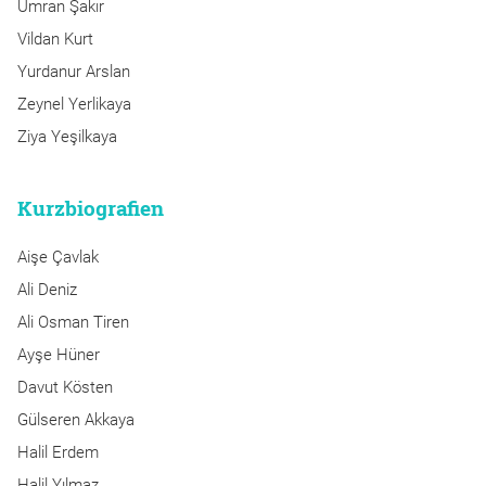
Ümran Şakır
Vildan Kurt
Yurdanur Arslan
Zeynel Yerlikaya
Ziya Yeşilkaya
Kurzbiografien
Aişe Çavlak
Ali Deniz
Ali Osman Tiren
Ayşe Hüner
Davut Kösten
Gülseren Akkaya
Halil Erdem
Halil Yılmaz