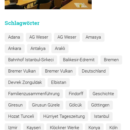
Schlagwörter
Adana
AG Weser
AG Weser
Amasya
Ankara
Antakya
Araklı
Bahnhof Istanbul-Sirkeci
Balıkesir-Edremit
Bremen
Bremer Vulkan
Bremer Vulkan
Deutschland
Devrek Zonguldak
Elbistan
Familienzusammenführung
Findorff
Geschichte
Giresun
Girusun Gürele
Gölcük
Göttingen
Hozat Tunceli
Hürriyet Tageszeitung
Istanbul
Izmir
Kayseri
Klöckner Werke
Konya
Köln