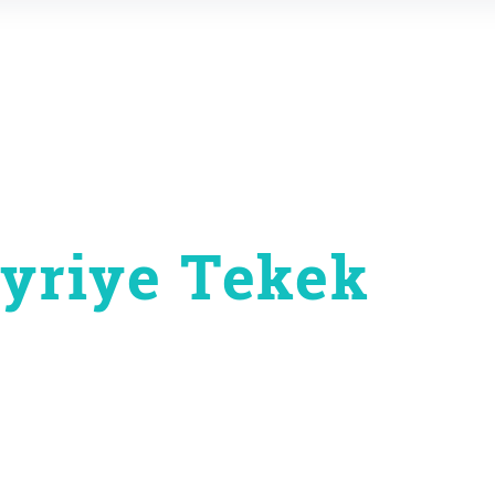
ayriye Tekek
on