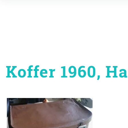
Inhalte
überspringen
Koffer 1960, H
Beitragsnavigati