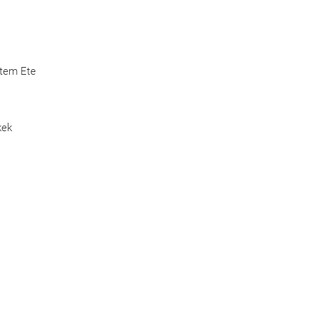
Etem Ete
kek