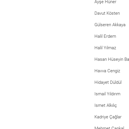
Ayşe Hüner
Davut Kösten
Gülseren Akkaya
Halil Erdem
Halil Yılmaz
Hasan Hüseyin B
Havva Cengiz
Hidayet Düldül
Ismail Yıldırım
Ismet Alkılıç
Kadriye Çağlar
Mehmet Çankal