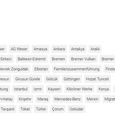
ser
AG Weser
Amasya
Ankara
Antakya
Araklı
Sirkeci
Balıkesir-Edremit
Bremen
Bremer Vulkan
Bremer 
Devrek Zonguldak
Elbistan
Familienzusammenführung
Findo
iresun
Girusun Gürele
Gölcük
Göttingen
Hozat Tunceli
itung
Istanbul
Izmir
Kayseri
Klöckner Werke
Konya
n-Hatay
Kırşehır
Maraş
Mercedes-Benz
Mersin
Migrat
Tavşanlı
Tokat
Türkei
Çorum
Üsküdar