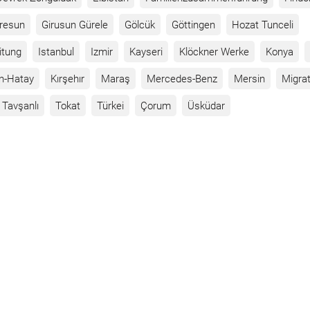
iresun
Girusun Gürele
Gölcük
Göttingen
Hozat Tunceli
itung
Istanbul
Izmir
Kayseri
Klöckner Werke
Konya
n-Hatay
Kırşehır
Maraş
Mercedes-Benz
Mersin
Migrat
Tavşanlı
Tokat
Türkei
Çorum
Üsküdar