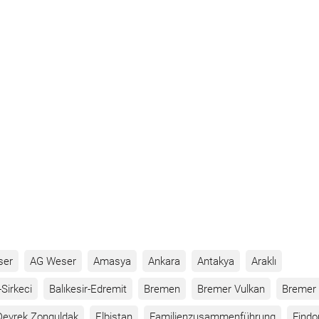
ser
AG Weser
Amasya
Ankara
Antakya
Araklı
Sirkeci
Balıkesir-Edremit
Bremen
Bremer Vulkan
Bremer 
Devrek Zonguldak
Elbistan
Familienzusammenführung
Findo