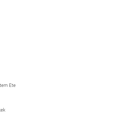
Etem Ete
kek