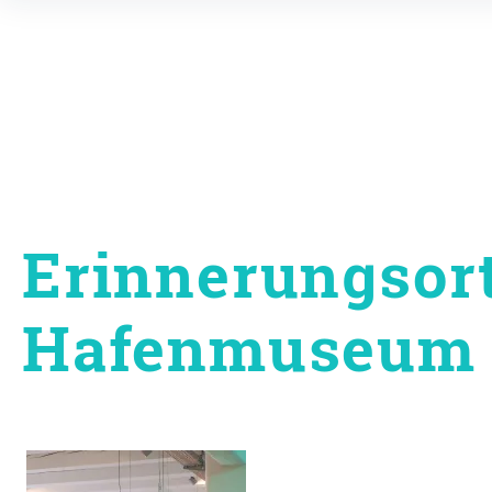
Inhalte
überspringen
Erinnerungsort
Hafenmuseum
Beitragsnavigati