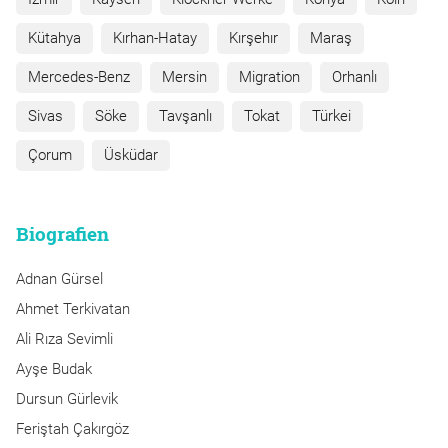
Kütahya
Kırhan-Hatay
Kırşehır
Maraş
Mercedes-Benz
Mersin
Migration
Orhanlı
Sivas
Söke
Tavşanlı
Tokat
Türkei
Çorum
Üsküdar
Biografien
Adnan Gürsel
Ahmet Terkivatan
Ali Rıza Sevimli
Ayşe Budak
Dursun Gürlevik
Feriştah Çakırgöz