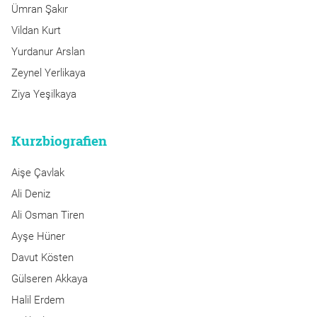
Ümran Şakır
Vildan Kurt
Yurdanur Arslan
Zeynel Yerlikaya
Ziya Yeşilkaya
Kurzbiografien
Aişe Çavlak
Ali Deniz
Ali Osman Tiren
Ayşe Hüner
Davut Kösten
Gülseren Akkaya
Halil Erdem