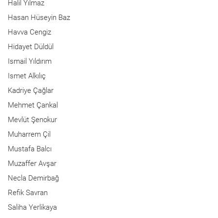
Halil Yılmaz
Hasan Hüseyin Baz
Havva Cengiz
Hidayet Düldül
Ismail Yıldırım
Ismet Alkılıç
Kadriye Çağlar
Mehmet Çankal
Mevlüt Şenokur
Muharrem Çil
Mustafa Balcı
Muzaffer Avşar
Necla Demirbağ
Refik Savran
Saliha Yerlikaya