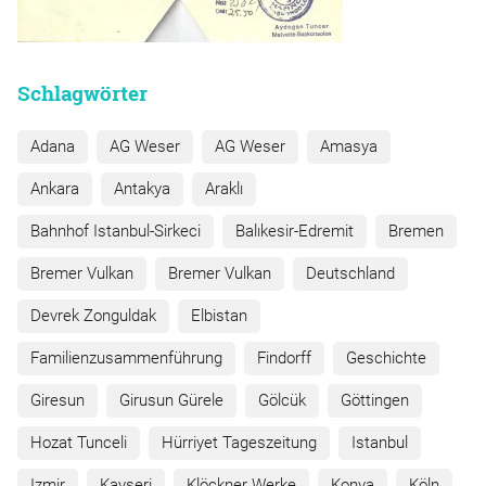
Schlagwörter
Adana
AG Weser
AG Weser
Amasya
Ankara
Antakya
Araklı
Bahnhof Istanbul-Sirkeci
Balıkesir-Edremit
Bremen
Bremer Vulkan
Bremer Vulkan
Deutschland
Devrek Zonguldak
Elbistan
Familienzusammenführung
Findorff
Geschichte
Giresun
Girusun Gürele
Gölcük
Göttingen
Hozat Tunceli
Hürriyet Tageszeitung
Istanbul
Izmir
Kayseri
Klöckner Werke
Konya
Köln