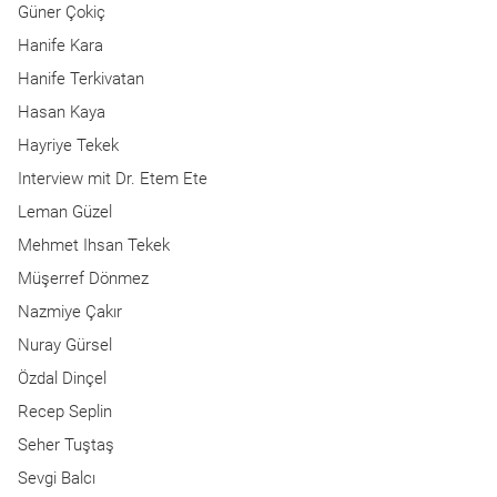
Güner Çokiç
Hanife Kara
Hanife Terkivatan
Hasan Kaya
Hayriye Tekek
Interview mit Dr. Etem Ete
Leman Güzel
Mehmet Ihsan Tekek
Müşerref Dönmez
Nazmiye Çakır
Nuray Gürsel
Özdal Dinçel
Recep Seplin
Seher Tuştaş
Sevgi Balcı