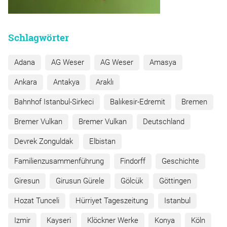
Schlagwörter
Adana
AG Weser
AG Weser
Amasya
Ankara
Antakya
Araklı
Bahnhof Istanbul-Sirkeci
Balıkesir-Edremit
Bremen
Bremer Vulkan
Bremer Vulkan
Deutschland
Devrek Zonguldak
Elbistan
Familienzusammenführung
Findorff
Geschichte
Giresun
Girusun Gürele
Gölcük
Göttingen
Hozat Tunceli
Hürriyet Tageszeitung
Istanbul
Izmir
Kayseri
Klöckner Werke
Konya
Köln