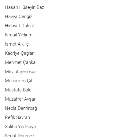
Hasan Hüseyin Baz
Havva Cengiz
Hidayet Düldül
Ismail Yıldırım
Ismet Alkılıç
Kadriye Çağlar
Mehmet Çankal
Mevlüt Şenokur
Muharrem Çil
Mustafa Balcı
Muzaffer Avşar
Necla Demirbağ
Refik Savran
Saliha Yerlikaya
Sedat Dönmez