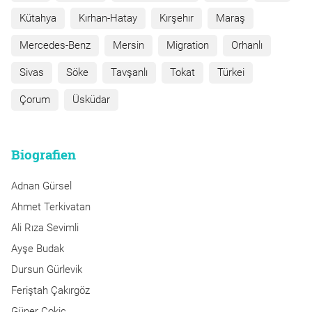
Kütahya
Kırhan-Hatay
Kırşehır
Maraş
Mercedes-Benz
Mersin
Migration
Orhanlı
Sivas
Söke
Tavşanlı
Tokat
Türkei
Çorum
Üsküdar
Biografien
Adnan Gürsel
Ahmet Terkivatan
Ali Rıza Sevimli
Ayşe Budak
Dursun Gürlevik
Feriştah Çakırgöz
Güner Çokiç