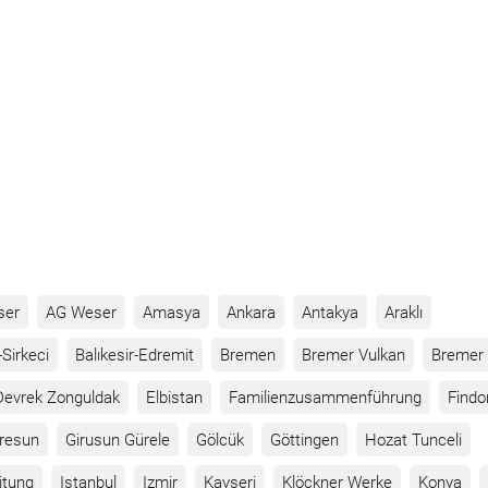
on
ser
AG Weser
Amasya
Ankara
Antakya
Araklı
Sirkeci
Balıkesir-Edremit
Bremen
Bremer Vulkan
Bremer 
Devrek Zonguldak
Elbistan
Familienzusammenführung
Findo
iresun
Girusun Gürele
Gölcük
Göttingen
Hozat Tunceli
itung
Istanbul
Izmir
Kayseri
Klöckner Werke
Konya