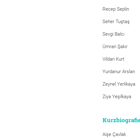
Recep Seplin
Seher Tuştaş
Sevgi Balcı
Ümran Şakır
Vildan Kurt
Yurdanur Arslan
Zeynel Yerlikaya
Ziya Yeşilkaya
Kurzbiografi
Aişe Çavlak