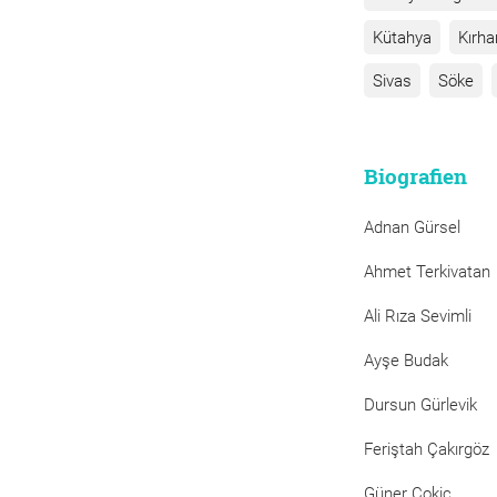
Kütahya
Kırha
Sivas
Söke
Biografien
Adnan Gürsel
Ahmet Terkivatan
Ali Rıza Sevimli
Ayşe Budak
Dursun Gürlevik
Feriştah Çakırgöz
Güner Çokiç