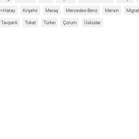
n-Hatay
Kırşehır
Maraş
Mercedes-Benz
Mersin
Migrat
Tavşanlı
Tokat
Türkei
Çorum
Üsküdar