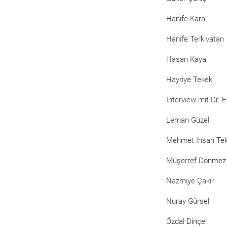
Hanife Kara
Hanife Terkivatan
Hasan Kaya
Hayriye Tekek
Interview mit Dr. 
Leman Güzel
Mehmet Ihsan Te
Müşerref Dönmez
Nazmiye Çakır
Nuray Gürsel
Özdal Dinçel