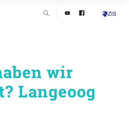
Suche
youtube
facebook
haben wir
t? Langeoog