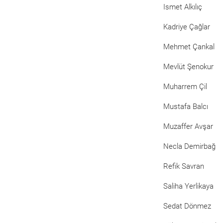
Ismet Alkılıç
Kadriye Çağlar
Mehmet Çankal
Mevlüt Şenokur
Muharrem Çil
Mustafa Balcı
Muzaffer Avşar
Necla Demirbağ
Refik Savran
Saliha Yerlikaya
Sedat Dönmez