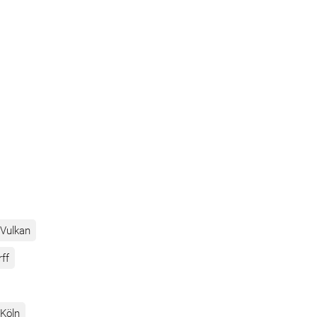
Vulkan
rff
Köln