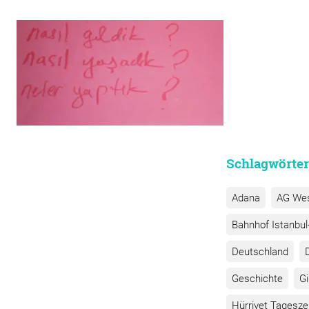
Beitragsnavigati
Schlagwörter
Adana
AG We
Bahnhof Istanbul-
Deutschland
Geschichte
G
Hürriyet Tagesze