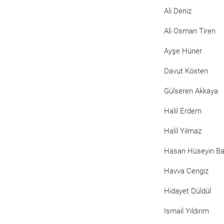
Ali Deniz
Ali Osman Tiren
Ayşe Hüner
Davut Kösten
Gülseren Akkaya
Halil Erdem
Halil Yılmaz
Hasan Hüseyin B
Havva Cengiz
Hidayet Düldül
Ismail Yıldırım