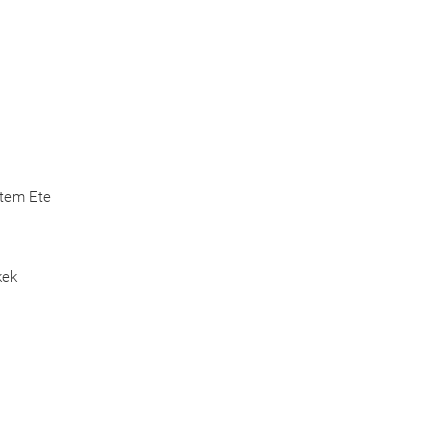
Etem Ete
kek