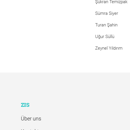
Şükran Temizpak
Sümra Siyer
Turan Şahin
Uğur Süllü
Zeynel Yıldırım
ZIS
Über uns