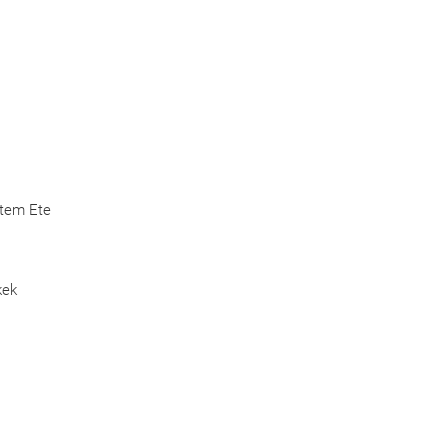
Etem Ete
kek