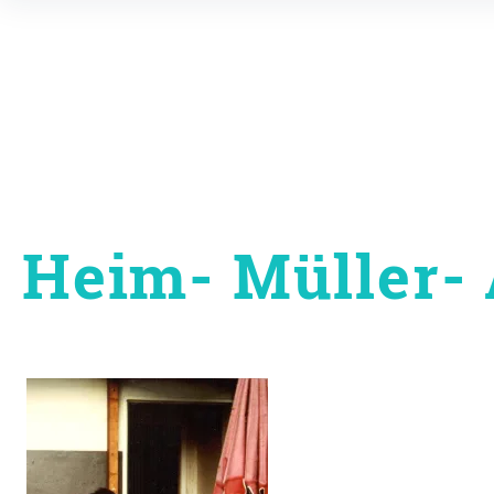
Inhalte
überspringen
Heim- Müller- 
Beitragsnavigati