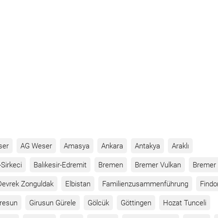
ser
AG Weser
Amasya
Ankara
Antakya
Araklı
Sirkeci
Balıkesir-Edremit
Bremen
Bremer Vulkan
Bremer 
Devrek Zonguldak
Elbistan
Familienzusammenführung
Findo
iresun
Girusun Gürele
Gölcük
Göttingen
Hozat Tunceli