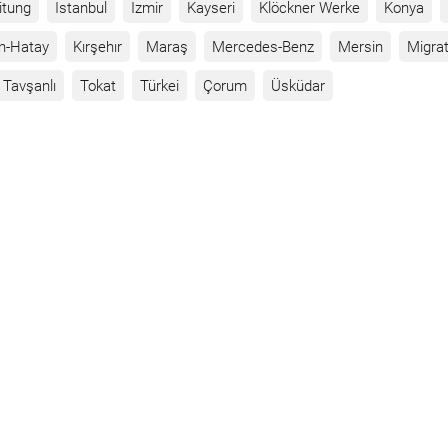
itung
Istanbul
Izmir
Kayseri
Klöckner Werke
Konya
n-Hatay
Kırşehır
Maraş
Mercedes-Benz
Mersin
Migrat
Tavşanlı
Tokat
Türkei
Çorum
Üsküdar