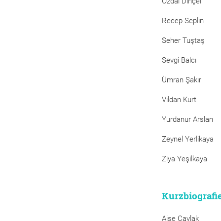
Özdal Dinçel
Recep Seplin
Seher Tuştaş
Sevgi Balcı
Ümran Şakır
Vildan Kurt
Yurdanur Arslan
Zeynel Yerlikaya
Ziya Yeşilkaya
Kurzbiografi
Aişe Çavlak