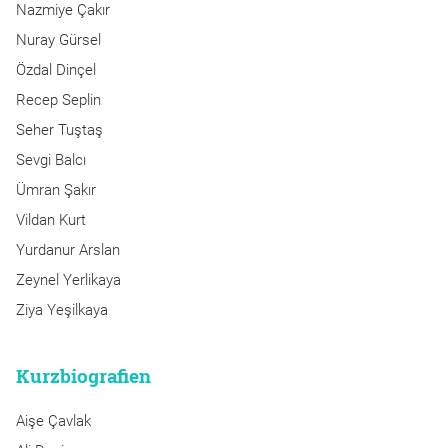
Nazmiye Çakır
Nuray Gürsel
Özdal Dinçel
Recep Seplin
Seher Tuştaş
Sevgi Balcı
Ümran Şakır
Vildan Kurt
Yurdanur Arslan
Zeynel Yerlikaya
Ziya Yeşilkaya
Kurzbiografien
Aişe Çavlak