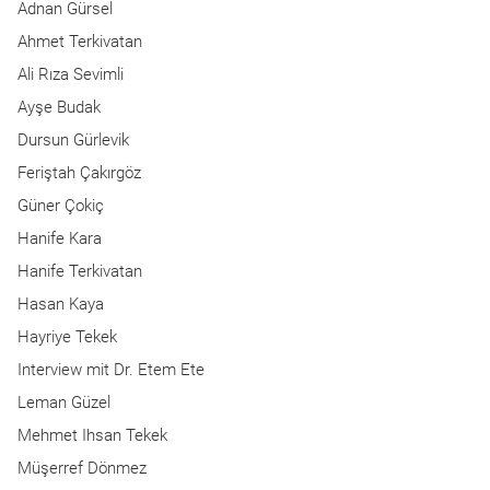
Adnan Gürsel
Ahmet Terkivatan
Ali Rıza Sevimli
Ayşe Budak
Dursun Gürlevik
Feriştah Çakırgöz
Güner Çokiç
Hanife Kara
Hanife Terkivatan
Hasan Kaya
Hayriye Tekek
Interview mit Dr. Etem Ete
Leman Güzel
Mehmet Ihsan Tekek
Müşerref Dönmez