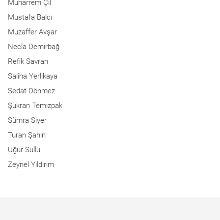
Muharrem Çil
Mustafa Balcı
Muzaffer Avşar
Necla Demirbağ
Refik Savran
Saliha Yerlikaya
Sedat Dönmez
Şükran Temizpak
Sümra Siyer
Turan Şahin
Uğur Süllü
Zeynel Yıldırım