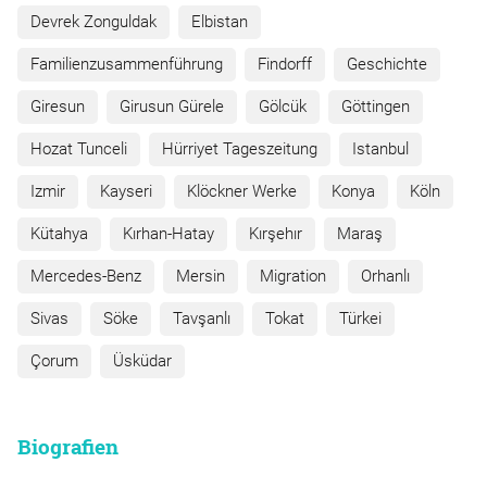
Devrek Zonguldak
Elbistan
Familienzusammenführung
Findorff
Geschichte
Giresun
Girusun Gürele
Gölcük
Göttingen
Hozat Tunceli
Hürriyet Tageszeitung
Istanbul
Izmir
Kayseri
Klöckner Werke
Konya
Köln
Kütahya
Kırhan-Hatay
Kırşehır
Maraş
Mercedes-Benz
Mersin
Migration
Orhanlı
Sivas
Söke
Tavşanlı
Tokat
Türkei
Çorum
Üsküdar
Biografien