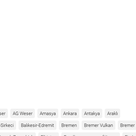
ser
AG Weser
Amasya
Ankara
Antakya
Araklı
Sirkeci
Balıkesir-Edremit
Bremen
Bremer Vulkan
Bremer 