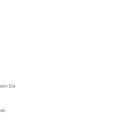
Etem Ete
kek