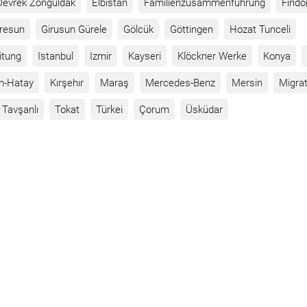
Devrek Zonguldak
Elbistan
Familienzusammenführung
Findo
iresun
Girusun Gürele
Gölcük
Göttingen
Hozat Tunceli
itung
Istanbul
Izmir
Kayseri
Klöckner Werke
Konya
n-Hatay
Kırşehır
Maraş
Mercedes-Benz
Mersin
Migrat
Tavşanlı
Tokat
Türkei
Çorum
Üsküdar