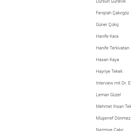
Dursun Gürlevik
Feriştah Çakırgöz
Güner Çokiç
Hanife Kara
Hanife Terkivatan
Hasan Kaya
Hayriye Tekek
Interview mit Dr. 
Leman Güzel
Mehmet Ihsan Te
Müşerref Dönmez
Nazmiye Çakır