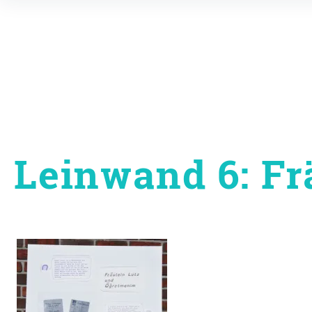
Inhalte
überspringen
Leinwand 6: Fr
Beitragsnavigati