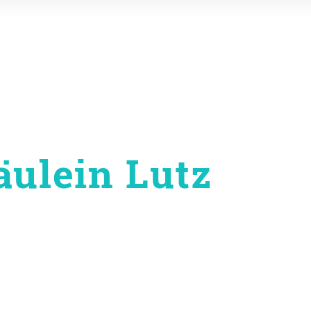
äulein Lutz
on