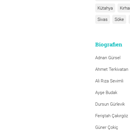
Kütahya
Kırha
Sivas
Söke
Biografien
Adnan Gürsel
Ahmet Terkivatan
Ali Rıza Sevimli
Ayşe Budak
Dursun Gürlevik
Feriştah Çakırgöz
Güner Çokiç