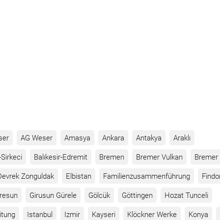
ser
AG Weser
Amasya
Ankara
Antakya
Araklı
Sirkeci
Balıkesir-Edremit
Bremen
Bremer Vulkan
Bremer 
Devrek Zonguldak
Elbistan
Familienzusammenführung
Findo
iresun
Girusun Gürele
Gölcük
Göttingen
Hozat Tunceli
itung
Istanbul
Izmir
Kayseri
Klöckner Werke
Konya