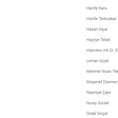
Hanife Kara
Hanife Terkivatan
Hasan Kaya
Hayriye Tekek
Interview mit Dr. 
Leman Güzel
Mehmet Ihsan Te
Müşerref Dönmez
Nazmiye Çakır
Nuray Gürsel
Özdal Dinçel