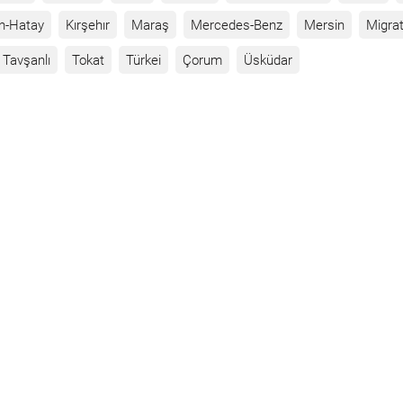
n-Hatay
Kırşehır
Maraş
Mercedes-Benz
Mersin
Migrat
Tavşanlı
Tokat
Türkei
Çorum
Üsküdar