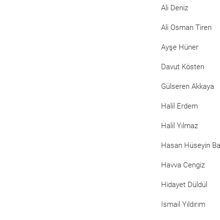
Ali Deniz
Ali Osman Tiren
Ayşe Hüner
Davut Kösten
Gülseren Akkaya
Halil Erdem
Halil Yılmaz
Hasan Hüseyin B
Havva Cengiz
Hidayet Düldül
Ismail Yıldırım