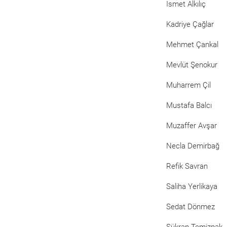
Ismet Alkılıç
Kadriye Çağlar
Mehmet Çankal
Mevlüt Şenokur
Muharrem Çil
Mustafa Balcı
Muzaffer Avşar
Necla Demirbağ
Refik Savran
Saliha Yerlikaya
Sedat Dönmez