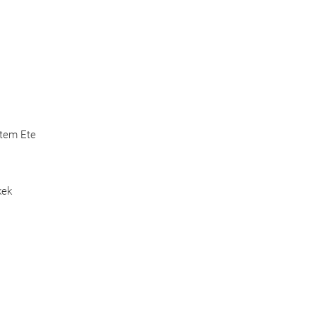
Etem Ete
kek