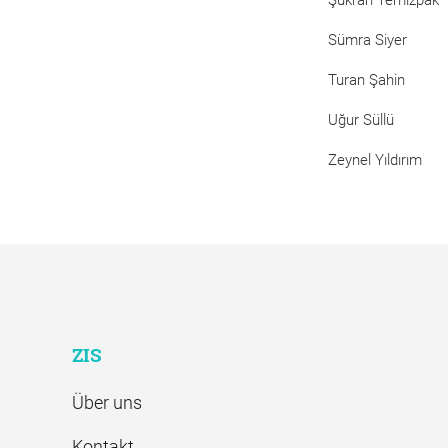
Şükran Temizpak
Sümra Siyer
Turan Şahin
Uğur Süllü
Zeynel Yıldırım
ZIS
Über uns
Kontakt