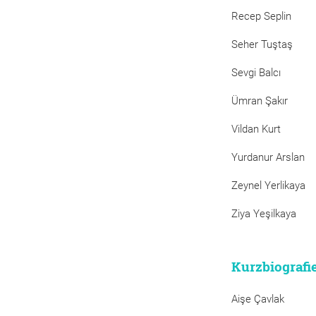
Recep Seplin
Seher Tuştaş
Sevgi Balcı
Ümran Şakır
Vildan Kurt
Yurdanur Arslan
Zeynel Yerlikaya
Ziya Yeşilkaya
Kurzbiografi
Aişe Çavlak