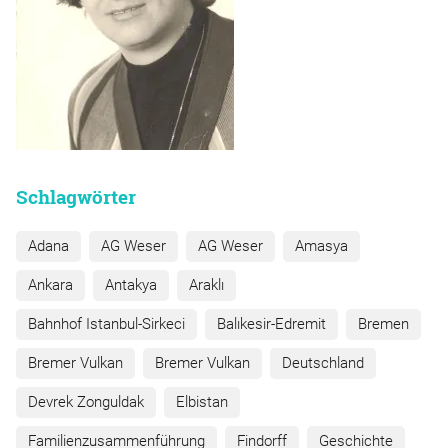
Schlagwörter
Adana
AG Weser
AG Weser
Amasya
Ankara
Antakya
Araklı
Bahnhof Istanbul-Sirkeci
Balıkesir-Edremit
Bremen
Bremer Vulkan
Bremer Vulkan
Deutschland
Devrek Zonguldak
Elbistan
Familienzusammenführung
Findorff
Geschichte