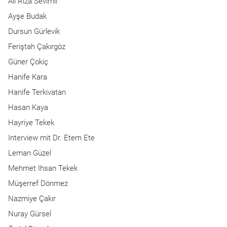
Ali Rıza Sevimli
Ayşe Budak
Dursun Gürlevik
Feriştah Çakırgöz
Güner Çokiç
Hanife Kara
Hanife Terkivatan
Hasan Kaya
Hayriye Tekek
Interview mit Dr. Etem Ete
Leman Güzel
Mehmet Ihsan Tekek
Müşerref Dönmez
Nazmiye Çakır
Nuray Gürsel