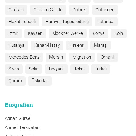
Giresun
Girusun Gürele
Gölcük
Göttingen
Hozat Tunceli
Hürriyet Tageszeitung
Istanbul
Izmir
Kayseri
Klöckner Werke
Konya
Köln
Kütahya
Kırhan-Hatay
Kırşehır
Maraş
Mercedes-Benz
Mersin
Migration
Orhanlı
Sivas
Söke
Tavşanlı
Tokat
Türkei
Çorum
Üsküdar
Biografien
Adnan Gürsel
Ahmet Terkivatan