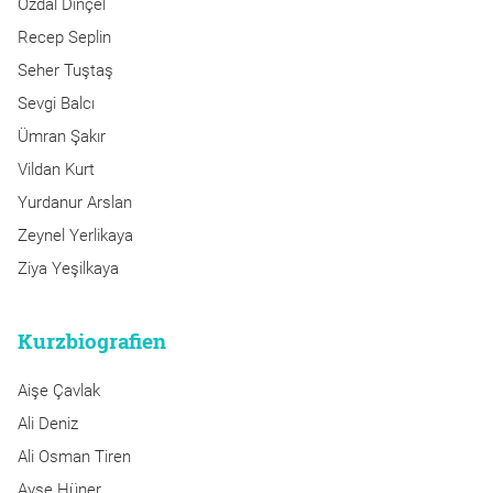
Özdal Dinçel
Recep Seplin
Seher Tuştaş
Sevgi Balcı
Ümran Şakır
Vildan Kurt
Yurdanur Arslan
Zeynel Yerlikaya
Ziya Yeşilkaya
Kurzbiografien
Aişe Çavlak
Ali Deniz
Ali Osman Tiren
Ayşe Hüner