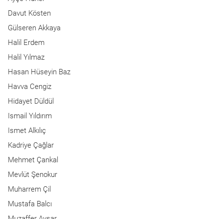
Davut Kösten
Gülseren Akkaya
Halil Erdem
Halil Yılmaz
Hasan Hüseyin Baz
Havva Cengiz
Hidayet Düldül
Ismail Yıldırım
Ismet Alkılıç
Kadriye Çağlar
Mehmet Çankal
Mevlüt Şenokur
Muharrem Çil
Mustafa Balcı
Muzaffer Avşar