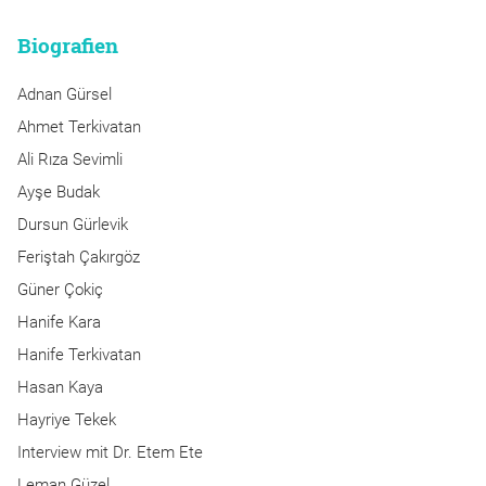
Biografien
Adnan Gürsel
Ahmet Terkivatan
Ali Rıza Sevimli
Ayşe Budak
Dursun Gürlevik
Feriştah Çakırgöz
Güner Çokiç
Hanife Kara
Hanife Terkivatan
Hasan Kaya
Hayriye Tekek
Interview mit Dr. Etem Ete
Leman Güzel