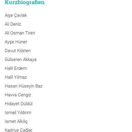
Kurzbiografien
Aişe Çavlak
Ali Deniz
Ali Osman Tiren
Ayşe Hüner
Davut Kösten
Gülseren Akkaya
Halil Erdem
Halil Yılmaz
Hasan Hüseyin Baz
Havva Cengiz
Hidayet Düldül
Ismail Yıldırım
Ismet Alkılıç
Kadriye Çağlar