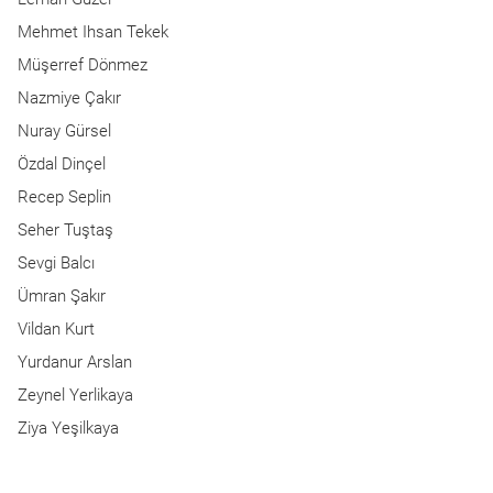
Mehmet Ihsan Tekek
Müşerref Dönmez
Nazmiye Çakır
Nuray Gürsel
Özdal Dinçel
Recep Seplin
Seher Tuştaş
Sevgi Balcı
Ümran Şakır
Vildan Kurt
Yurdanur Arslan
Zeynel Yerlikaya
Ziya Yeşilkaya