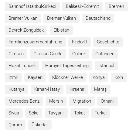
Bahnhof Istanbul-Sirkeci
Balıkesir-Edremit
Bremen
Bremer Vulkan
Bremer Vulkan
Deutschland
Devrek Zonguldak
Elbistan
Familienzusammenführung
Findorff
Geschichte
Giresun
Girusun Gürele
Gölcük
Göttingen
Hozat Tunceli
Hürriyet Tageszeitung
Istanbul
Izmir
Kayseri
Klöckner Werke
Konya
Köln
Kütahya
Kırhan-Hatay
Kırşehır
Maraş
Mercedes-Benz
Mersin
Migration
Orhanlı
Sivas
Söke
Tavşanlı
Tokat
Türkei
Çorum
Üsküdar