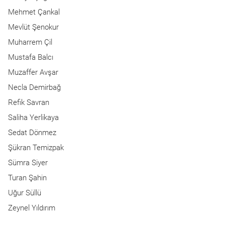
Mehmet Çankal
Mevlüt Şenokur
Muharrem Çil
Mustafa Balcı
Muzaffer Avşar
Necla Demirbağ
Refik Savran
Saliha Yerlikaya
Sedat Dönmez
Şükran Temizpak
Sümra Siyer
Turan Şahin
Uğur Süllü
Zeynel Yıldırım